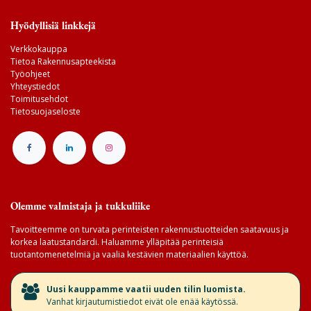
Hyödyllisiä linkkejä
Verkkokauppa
Tietoa Rakennusapteekista
Työohjeet
Yhteystiedot
Toimitusehdot
Tietosuojaseloste
Olemme valmistaja ja tukkuliike
Tavoitteemme on turvata perinteisten rakennustuotteiden saatavuus ja
korkea laatustandardi. Haluamme ylläpitää perinteisiä
tuotantomenetelmiä ja vaalia kestävien materiaalien käyttöä.
​Uusi kauppamme vaatii uuden tilin luomista.
Vanhat kirjautumistiedot eivät ole enää käytössä.