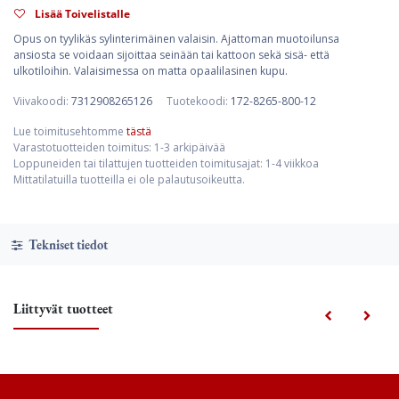
Lisää Toivelistalle
Opus on tyylikäs sylinterimäinen valaisin. Ajattoman muotoilunsa
ansiosta se voidaan sijoittaa seinään tai kattoon sekä sisä- että
ulkotiloihin. Valaisimessa on matta opaalilasinen kupu.
Viivakoodi:
7312908265126
Tuotekoodi:
172-8265-800-12
Lue toimitusehtomme
tästä
Varastotuotteiden toimitus: 1-3 arkipäivää
Loppuneiden tai tilattujen tuotteiden toimitusajat: 1-4 viikkoa
Mittatilatuilla tuotteilla ei ole palautusoikeutta.
Tekniset tiedot
Liittyvät tuotteet