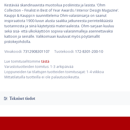
Kestävää skandinaavista muotoilua posliinista ja lasista. ‘Ohm
Collection – Finalist in Best of Year Awards / Interior Design Magazine’.
Kauppi & Kauppi:n suunnittelema Ohm-valaisinsarja on saanut
inspiraatiota 1900-luvun alusta saakka jatkuneesta perinteikkäästä
tuotannosta ja siinä käytetyistä materiaaleista. Ohm-sarjaan kuuluu
sekä sisä- että ulkokäyttöön sopivia valaisinmalleja asennettavaksi
kattoon ja seinälle. Valikoimaan kuuluvat myös pöytämallit
pistokejohdolla.
Viivakoodi:
7312908301107
Tuotekoodi:
172-8301-200-10
Lue toimitusehtomme
tästä
Varastotuotteiden toimitus: 1-3 arkipäivää
Loppuneiden tai tilattujen tuotteiden toimitusajat: 1-4 viikkoa
Mittatilatuilla tuotteilla ei ole palautusoikeutta.
Tekniset tiedot