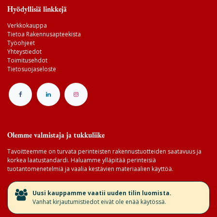
Hyödyllisiä linkkejä
Verkkokauppa
Tietoa Rakennusapteekista
Työohjeet
Yhteystiedot
Toimitusehdot
Tietosuojaseloste
Olemme valmistaja ja tukkuliike
Tavoitteemme on turvata perinteisten rakennustuotteiden saatavuus ja
korkea laatustandardi. Haluamme ylläpitää perinteisiä
tuotantomenetelmiä ja vaalia kestävien materiaalien käyttöä.
​Uusi kauppamme vaatii uuden tilin luomista.
Vanhat kirjautumistiedot eivät ole enää käytössä.