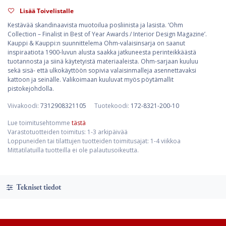
Lisää Toivelistalle
Kestävää skandinaavista muotoilua posliinista ja lasista. ‘Ohm
Collection – Finalist in Best of Year Awards / Interior Design Magazine’.
Kauppi & Kauppi:n suunnittelema Ohm-valaisinsarja on saanut
inspiraatiota 1900-luvun alusta saakka jatkuneesta perinteikkäästä
tuotannosta ja siinä käytetyistä materiaaleista. Ohm-sarjaan kuuluu
sekä sisä- että ulkokäyttöön sopivia valaisinmalleja asennettavaksi
kattoon ja seinälle. Valikoimaan kuuluvat myös pöytämallit
pistokejohdolla.
Viivakoodi:
7312908321105
Tuotekoodi:
172-8321-200-10
Lue toimitusehtomme
tästä
Varastotuotteiden toimitus: 1-3 arkipäivää
Loppuneiden tai tilattujen tuotteiden toimitusajat: 1-4 viikkoa
Mittatilatuilla tuotteilla ei ole palautusoikeutta.
Tekniset tiedot