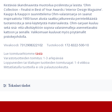
Kestävää skandinaavista muotoilua posliinista ja lasista. ‘Ohm
Collection – Finalist in Best of Year Awards / Interior Design Magazine’.
Kauppi & Kauppi:n suunnittelema Ohm-valaisinsarja on saanut
inspiraatiota 1900-luvun alusta saakka jatkuneesta perinteikkäästä
tuotannosta ja siinä käytetyistä materiaaleista. Ohm-sarjaan kuuluu
sekä sisä- että ulkokäyttöön sopivia valaisinmalleja asennettavaksi
kattoon ja seinälle. Valikoimaan kuuluvat myös pöytämallit
pistokejohdolla.
Viivakoodi:
7312908322102
Tuotekoodi:
172-8322-500-10
Lue toimitusehtomme
tästä
Varastotuotteiden toimitus: 1-3 arkipäivää
Loppuneiden tai tilattujen tuotteiden toimitusajat: 1-4 viikkoa
Mittatilatuilla tuotteilla ei ole palautusoikeutta.
Tekniset tiedot