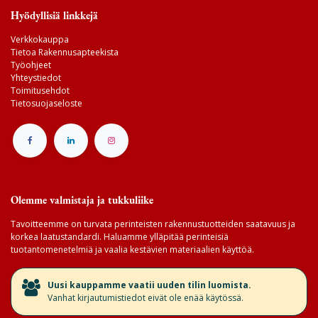
Hyödyllisiä linkkejä
Verkkokauppa
Tietoa Rakennusapteekista
Työohjeet
Yhteystiedot
Toimitusehdot
Tietosuojaseloste
Olemme valmistaja ja tukkuliike
Tavoitteemme on turvata perinteisten rakennustuotteiden saatavuus ja
korkea laatustandardi. Haluamme ylläpitää perinteisiä
tuotantomenetelmiä ja vaalia kestävien materiaalien käyttöä.
​Uusi kauppamme vaatii uuden tilin luomista.
Vanhat kirjautumistiedot eivät ole enää käytössä.