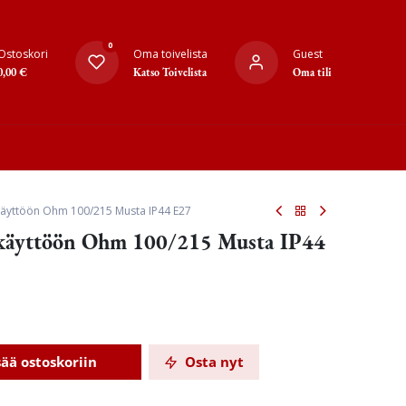
0
Ostoskori
Oma toivelista
Guest
0,00
€
Katso Toivelista
Oma tili
okäyttöön Ohm 100/215 Musta IP44 E27
okäyttöön Ohm 100/215 Musta IP44
sää ostoskoriin
Osta nyt