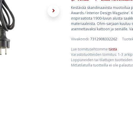
Kestävää skandinaavista muotoilua posl
Awards / Interior Design Magazine’.
inspiraatiota 1900-luvun alusta saakk
materiaaleista. Ohm-sarjaan kuuluu se
asennettavaksi kattoon ja seinälle. 
Viivakoodi:
7312908332262
Tuote
Lue toimitusehtomme
tästä
Varastotuotteiden toimitus: 1-3 arki
Loppuneiden tai tilattujen tuotteiden 
Mittatilatuilla tuotteilla ei ole palaut