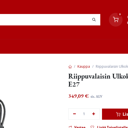
0
YHTEYSTIEDOT
TYÖOHJEET
JÄLLEENMYYJÄT
Kauppa
Riippuvalaisin Ulk
Riippuvalaisin Ulk
E27
349,09
€
sis. ALV
Li
Vertaa
Lisää Toivelistalle