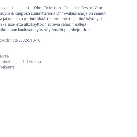
iinista ja lasista. ‘Ohm Collection – Finalist in Best of Year
 Kauppi & Kauppi:n suunnittelema Ohm-valaisinsarja on saanut
a jatkuneesta perinteikkäästä tuotannosta ja siinä käytetyistä
kä sisä- että ulkokäyttöön sopivia valaisinmalleja
Valikoimaan kuuluvat myös pöytämallit pistokejohdolla.
koodi:
172-8332-510-16
päivää
toimitusajat: 1-4 viikkoa
usoikeutta.