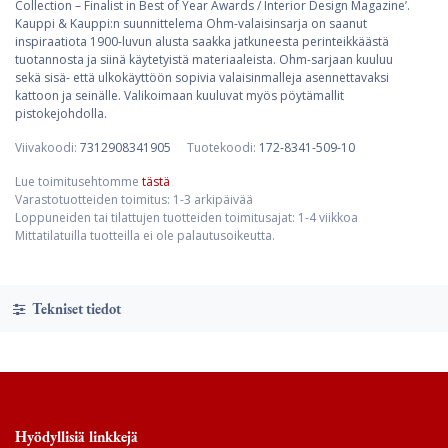
Collection – Finalist in Best of Year Awards / Interior Design Magazine’.
Kauppi & Kauppi:n suunnittelema Ohm-valaisinsarja on saanut
inspiraatiota 1900-luvun alusta saakka jatkuneesta perinteikkäästä
tuotannosta ja siinä käytetyistä materiaaleista. Ohm-sarjaan kuuluu
sekä sisä- että ulkokäyttöön sopivia valaisinmalleja asennettavaksi
kattoon ja seinälle. Valikoimaan kuuluvat myös pöytämallit
pistokejohdolla.
Viivakoodi:
7312908341905
Tuotekoodi:
172-8341-509-10
Lue toimitusehtomme
tästä
Varastotuotteiden toimitus: 1-3 arkipäivää
Loppuneiden tai tilattujen tuotteiden toimitusajat: 1-4 viikkoa
Mittatilatuilla tuotteilla ei ole palautusoikeutta.
Tekniset tiedot
Hyödyllisiä linkkejä