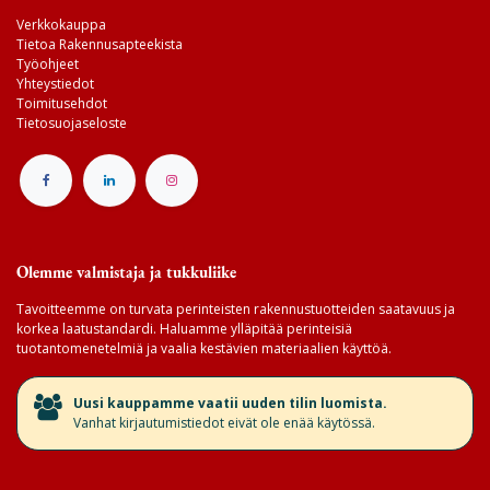
Verkkokauppa
Tietoa Rakennusapteekista
Työohjeet
Yhteystiedot
Toimitusehdot
Tietosuojaseloste
Olemme valmistaja ja tukkuliike
Tavoitteemme on turvata perinteisten rakennustuotteiden saatavuus ja
korkea laatustandardi. Haluamme ylläpitää perinteisiä
tuotantomenetelmiä ja vaalia kestävien materiaalien käyttöä.
​Uusi kauppamme vaatii uuden tilin luomista.
Vanhat kirjautumistiedot eivät ole enää käytössä.