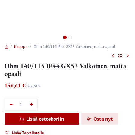
Kauppa
Ohm 140/115 IP44 GX53 Valkoinen, matta opaali
Ohm 140/115 IP44 GX53 Valkoinen, matta
opaali
156,61
€
sis. ALV
Lisää ostoskoriin
Osta nyt
Lisää Toivelistalle