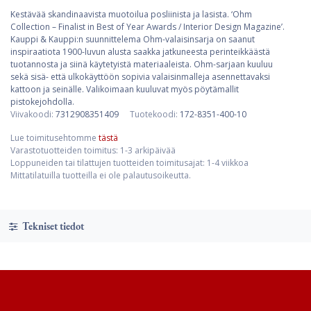
Kestävää skandinaavista muotoilua posliinista ja lasista. ‘Ohm
Collection – Finalist in Best of Year Awards / Interior Design Magazine’.
Kauppi & Kauppi:n suunnittelema Ohm-valaisinsarja on saanut
inspiraatiota 1900-luvun alusta saakka jatkuneesta perinteikkäästä
tuotannosta ja siinä käytetyistä materiaaleista. Ohm-sarjaan kuuluu
sekä sisä- että ulkokäyttöön sopivia valaisinmalleja asennettavaksi
kattoon ja seinälle. Valikoimaan kuuluvat myös pöytämallit
pistokejohdolla.
Viivakoodi:
7312908351409
Tuotekoodi:
172-8351-400-10
Lue toimitusehtomme
tästä
Varastotuotteiden toimitus: 1-3 arkipäivää
Loppuneiden tai tilattujen tuotteiden toimitusajat: 1-4 viikkoa
Mittatilatuilla tuotteilla ei ole palautusoikeutta.
Tekniset tiedot