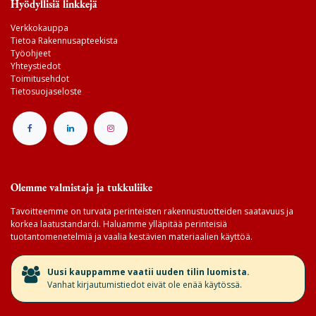
Hyödyllisiä linkkejä
Verkkokauppa
Tietoa Rakennusapteekista
Työohjeet
Yhteystiedot
Toimitusehdot
Tietosuojaseloste
Olemme valmistaja ja tukkuliike
Tavoitteemme on turvata perinteisten rakennustuotteiden saatavuus ja
korkea laatustandardi. Haluamme ylläpitää perinteisiä
tuotantomenetelmiä ja vaalia kestävien materiaalien käyttöä.
​Uusi kauppamme vaatii uuden tilin luomista.
Vanhat kirjautumistiedot eivät ole enää käytössä.