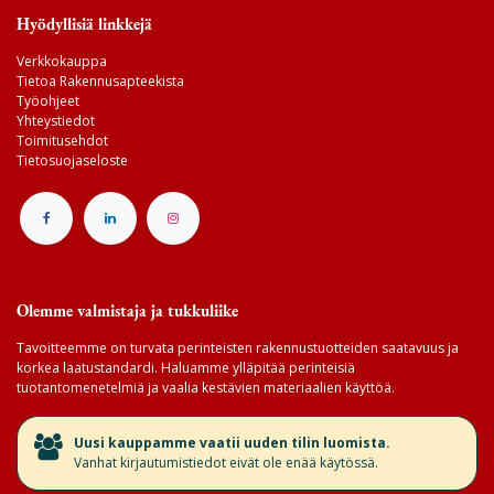
Hyödyllisiä linkkejä
Verkkokauppa
Tietoa Rakennusapteekista
Työohjeet
Yhteystiedot
Toimitusehdot
Tietosuojaseloste
Olemme valmistaja ja tukkuliike
Tavoitteemme on turvata perinteisten rakennustuotteiden saatavuus ja
korkea laatustandardi. Haluamme ylläpitää perinteisiä
tuotantomenetelmiä ja vaalia kestävien materiaalien käyttöä.
​Uusi kauppamme vaatii uuden tilin luomista.
Vanhat kirjautumistiedot eivät ole enää käytössä.