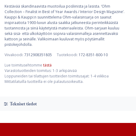
Kestävää skandinaavista muotoilua posliinista ja lasista. ‘Ohm
Collection – Finalist in Best of Year Awards / Interior Design Magazine’.
Kauppi & Kauppi:n suunnittelema Ohm-valaisinsarja on saanut
inspiraatiota 1900-luvun alusta saakka jatkuneesta perinteikkäästä
tuotannosta ja siinä käytetyistä materiaaleista. Ohm-sarjaan kuuluu
sekä sisä- että ulkokäyttöön sopivia valaisinmalleja asennettavaksi
kattoon ja seinälle. Valikoimaan kuuluvat myös pöytämallit
pistokejohdolla.
Viivakoodi:
7312908351805
Tuotekoodi:
172-8351-800-10
Lue toimitusehtomme
tästä
Varastotuotteiden toimitus: 1-3 arkipäivää
Loppuneiden tai tilattujen tuotteiden toimitusajat: 1-4 viikkoa
Mittatilatuilla tuotteilla ei ole palautusoikeutta.
Tekniset tiedot