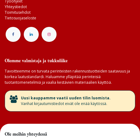
Työohjeet
Yhteystiedot
Toimitusehdot
Tietosuojaseloste
Olemme valmistaja ja tukkuliike
Tavoitteemme on turvata perinteisten rakennustuotteiden saatavuus ja
korkea laatustandardi. Haluamme ylläpitää perinteisiä
tuotantomenetelmiä ja vaalia kestävien materiaalien käyttöä.
​Uusi kauppamme vaatii uuden tilin luomista.
Vanhat kirjautumistiedot eivät ole enää käytössä.
Ole meihin yhteydessä