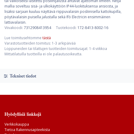
tai valkoiseksi lasitettu posliinijalusta antavat ajattoman ilmeen. Neljä
mallia soveltuu sisä- ja ulkokäyttöön IP44-luokituksensa ansiosta, ja
lisäksi sarjaan kuuluu näyttävä riippuvalaisin posliinisella kattokupilla,
pöytävalaisin puisella jalustalla sekä Ifö Electricin ensimmäinen
lattiavalaisin.
Viivakoodi:
7312908413954
Tuotekoodi:
172-8413-8002-16
Lue toimitusehtomme
tästä
Varastotuotteiden toimitus: 1-3 arkipäivää
Loppuneiden tai tilattujen tuotteiden toimitusajat: 1-4 viikkoa
Mittatilatuilla tuotteilla ei ole palautusoikeutta.
Tekniset tiedot
Hyödyllisiä linkkejä
Verkkokauppa
Tietoa Rakennusapteekista