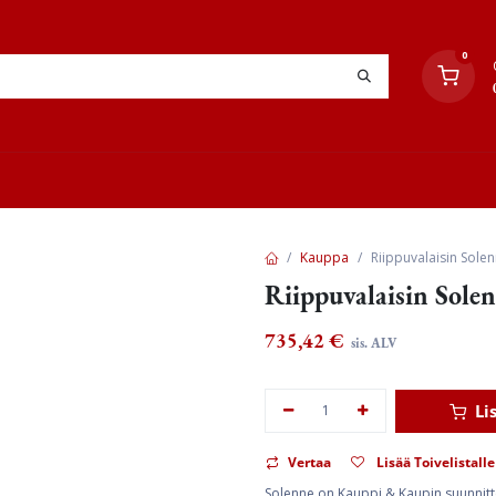
0
YHTEYSTIEDOT
TYÖOHJEET
JÄLLEENMYYJÄT
Kauppa
Riippuvalaisin Sole
Riippuvalaisin Sole
735,42
€
sis. ALV
Li
Vertaa
Lisää Toivelistalle
Solenne on Kauppi & Kaupin suunnittel