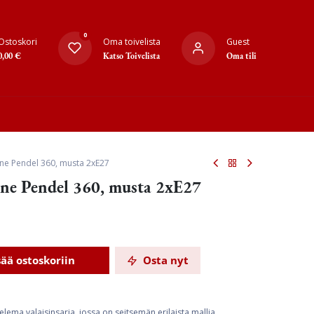
0
Ostoskori
Oma toivelista
Guest
0,00
€
Katso Toivelista
Oma tili
nne Pendel 360, musta 2xE27
nne Pendel 360, musta 2xE27
sää ostoskoriin
Osta nyt
ema valaisinsarja, jossa on seitsemän erilaista mallia.