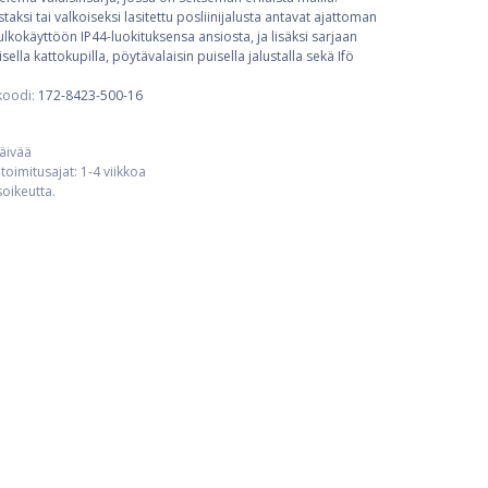
taksi tai valkoiseksi lasitettu posliinijalusta antavat ajattoman
 ulkokäyttöön IP44-luokituksensa ansiosta, ja lisäksi sarjaan
sella kattokupilla, pöytävalaisin puisella jalustalla sekä Ifö
koodi:
172-8423-500-16
päivää
toimitusajat: 1-4 viikkoa
usoikeutta.