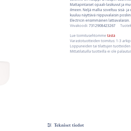
Mattapintaiset opaali-lasikuvut ja mus
ilmeen. Neljä mallia soveltuu sisä- ja
kuuluu näyttävä riippuvalaisin posliini
Electricin ensimmäinen lattiavalaisin.
Viivakoodi:
7312908423267
Tuote
Lue toimitusehtomme
tästä
Varastotuotteiden toimitus: 1-3 arki
Loppuneiden tai tilattujen tuotteiden 
Mittatilatuilla tuotteilla ei ole palaut
Tekniset tiedot