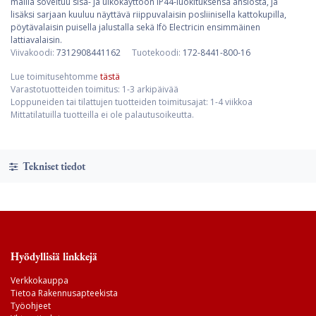
mallia soveltuu sisä- ja ulkokäyttöön IP44-luokituksensa ansiosta, ja
lisäksi sarjaan kuuluu näyttävä riippuvalaisin posliinisella kattokupilla,
pöytävalaisin puisella jalustalla sekä Ifö Electricin ensimmäinen
lattiavalaisin.
Viivakoodi:
7312908441162
Tuotekoodi:
172-8441-800-16
Lue toimitusehtomme
tästä
Varastotuotteiden toimitus: 1-3 arkipäivää
Loppuneiden tai tilattujen tuotteiden toimitusajat: 1-4 viikkoa
Mittatilatuilla tuotteilla ei ole palautusoikeutta.
Tekniset tiedot
Hyödyllisiä linkkejä
Verkkokauppa
Tietoa Rakennusapteekista
Työohjeet