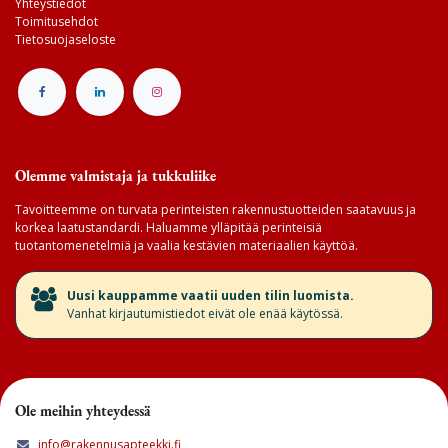
Yhteystiedot
Toimitusehdot
Tietosuojaseloste
Olemme valmistaja ja tukkuliike
Tavoitteemme on turvata perinteisten rakennustuotteiden saatavuus ja
korkea laatustandardi. Haluamme ylläpitää perinteisiä
tuotantomenetelmiä ja vaalia kestävien materiaalien käyttöä.
​Uusi kauppamme vaatii uuden tilin luomista.
Vanhat kirjautumistiedot eivät ole enää käytössä.
Ole meihin yhteydessä
info@rakennusapteekki.fi