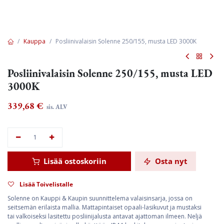
Kauppa
Posliinivalaisin Solenne 250/155, musta LED 3000K
Posliinivalaisin Solenne 250/155, musta LED
3000K
339,68
€
sis. ALV
Lisää ostoskoriin
Osta nyt
Lisää Toivelistalle
Solenne on Kauppi & Kaupin suunnittelema valaisinsarja, jossa on
seitsemän erilaista mallia. Mattapintaiset opaali-lasikuvut ja mustaksi
tai valkoiseksi lasitettu posliinijalusta antavat ajattoman ilmeen. Neljä