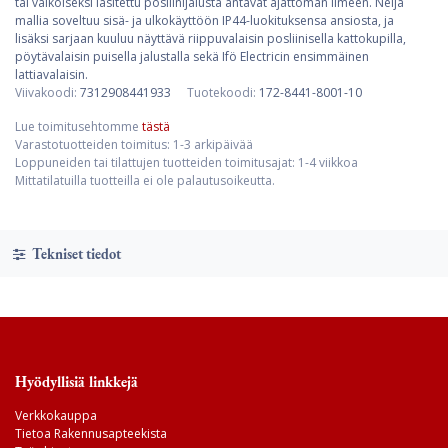
tai valkoiseksi lasitettu posliinijalusta antavat ajattoman ilmeen. Neljä
mallia soveltuu sisä- ja ulkokäyttöön IP44-luokituksensa ansiosta, ja
lisäksi sarjaan kuuluu näyttävä riippuvalaisin posliinisella kattokupilla,
pöytävalaisin puisella jalustalla sekä Ifö Electricin ensimmäinen
lattiavalaisin.
Viivakoodi:
7312908441933
Tuotekoodi:
172-8441-8001-10
Lue toimitusehtomme
tästä
Varastotuotteiden toimitus: 1-3 arkipäivää
Loppuneiden tai tilattujen tuotteiden toimitusajat: 1-4 viikkoa
Mittatilatuilla tuotteilla ei ole palautusoikeutta.
Tekniset tiedot
Hyödyllisiä linkkejä
Verkkokauppa
Tietoa Rakennusapteekista