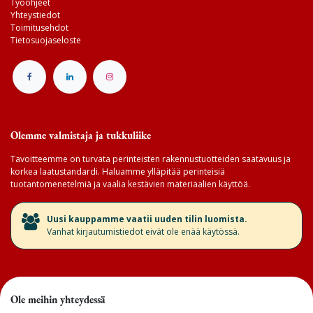
Työohjeet
Yhteystiedot
Toimitusehdot
Tietosuojaseloste
Olemme valmistaja ja tukkuliike
Tavoitteemme on turvata perinteisten rakennustuotteiden saatavuus ja
korkea laatustandardi. Haluamme ylläpitää perinteisiä
tuotantomenetelmiä ja vaalia kestävien materiaalien käyttöä.
​Uusi kauppamme vaatii uuden tilin luomista.
Vanhat kirjautumistiedot eivät ole enää käytössä.
Ole meihin yhteydessä