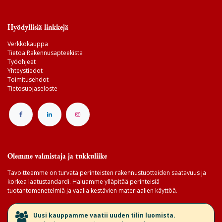
Hyödyllisiä linkkejä
Verkkokauppa
Tietoa Rakennusapteekista
Työohjeet
Yhteystiedot
Toimitusehdot
Tietosuojaseloste
Olemme valmistaja ja tukkuliike
Tavoitteemme on turvata perinteisten rakennustuotteiden saatavuus ja
korkea laatustandardi. Haluamme ylläpitää perinteisiä
tuotantomenetelmiä ja vaalia kestävien materiaalien käyttöä.
​Uusi kauppamme vaatii uuden tilin luomista.