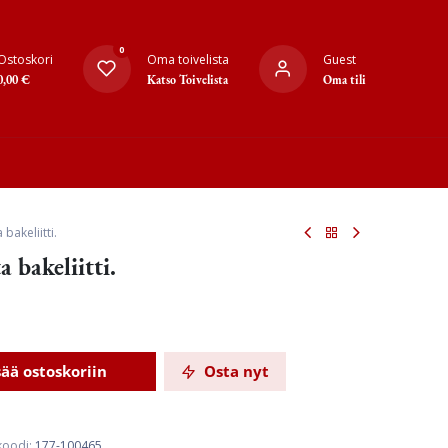
0
Ostoskori
Oma toivelista
Guest
0,00
€
Katso Toivelista
Oma tili
 bakeliitti.
 bakeliitti.
sää ostoskoriin
Osta nyt
koodi:
177-100465