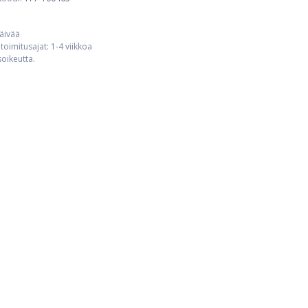
päivää
toimitusajat: 1-4 viikkoa
usoikeutta.