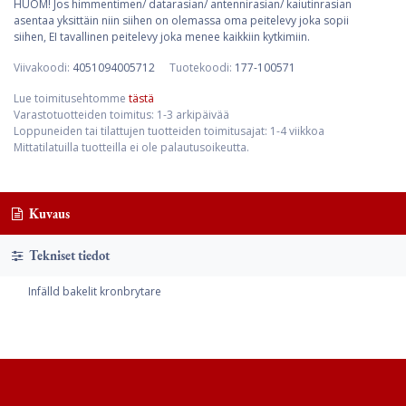
HUOM! Jos himmentimen/ datarasian/ antennirasian/ kaiutinrasian
asentaa yksittäin niin siihen on olemassa oma peitelevy joka sopii
siihen, EI tavallinen peitelevy joka menee kaikkiin kytkimiin.
Viivakoodi:
4051094005712
Tuotekoodi:
177-100571
Lue toimitusehtomme
tästä
Varastotuotteiden toimitus: 1-3 arkipäivää
Loppuneiden tai tilattujen tuotteiden toimitusajat: 1-4 viikkoa
Mittatilatuilla tuotteilla ei ole palautusoikeutta.
Kuvaus
Tekniset tiedot
Infälld bakelit kronbrytare