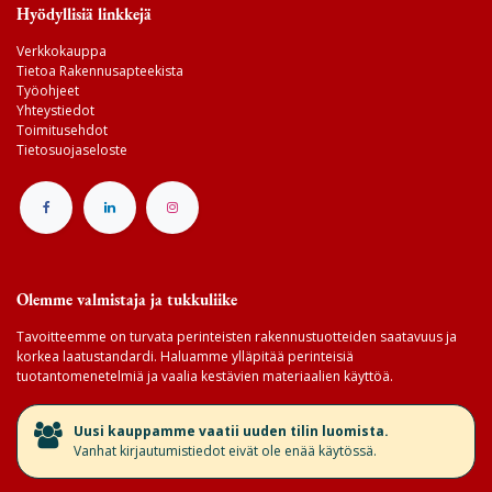
Hyödyllisiä linkkejä
Verkkokauppa
Tietoa Rakennusapteekista
Työohjeet
Yhteystiedot
Toimitusehdot
Tietosuojaseloste
Olemme valmistaja ja tukkuliike
Tavoitteemme on turvata perinteisten rakennustuotteiden saatavuus ja
korkea laatustandardi. Haluamme ylläpitää perinteisiä
tuotantomenetelmiä ja vaalia kestävien materiaalien käyttöä.
​Uusi kauppamme vaatii uuden tilin luomista.
Vanhat kirjautumistiedot eivät ole enää käytössä.