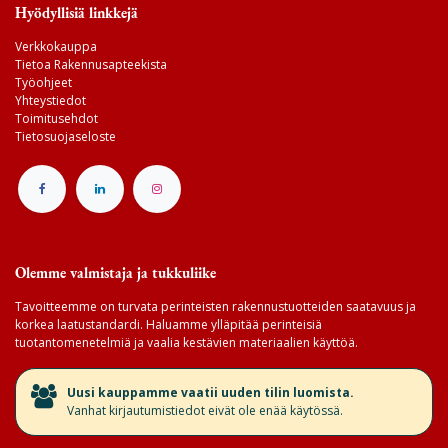
Hyödyllisiä linkkejä
Verkkokauppa
Tietoa Rakennusapteekista
Työohjeet
Yhteystiedot
Toimitusehdot
Tietosuojaseloste
Olemme valmistaja ja tukkuliike
Tavoitteemme on turvata perinteisten rakennustuotteiden saatavuus ja
korkea laatustandardi. Haluamme ylläpitää perinteisiä
tuotantomenetelmiä ja vaalia kestävien materiaalien käyttöä.
​Uusi kauppamme vaatii uuden tilin luomista.
Vanhat kirjautumistiedot eivät ole enää käytössä.