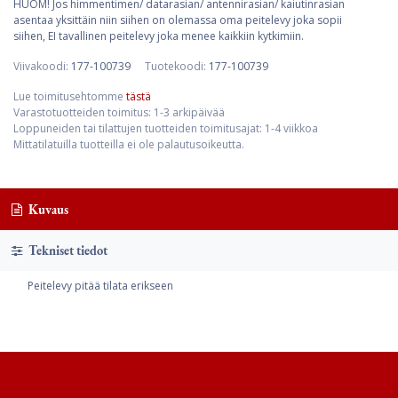
HUOM! Jos himmentimen/ datarasian/ antennirasian/ kaiutinrasian
asentaa yksittäin niin siihen on olemassa oma peitelevy joka sopii
siihen, EI tavallinen peitelevy joka menee kaikkiin kytkimiin.
Viivakoodi:
177-100739
Tuotekoodi:
177-100739
Lue toimitusehtomme
tästä
Varastotuotteiden toimitus: 1-3 arkipäivää
Loppuneiden tai tilattujen tuotteiden toimitusajat: 1-4 viikkoa
Mittatilatuilla tuotteilla ei ole palautusoikeutta.
Kuvaus
Tekniset tiedot
Peitelevy pitää tilata erikseen