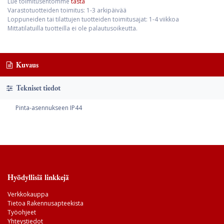
Lue toimitusehtomme
tästä
Varastotuotteiden toimitus: 1-3 arkipäivää
Loppuneiden tai tilattujen tuotteiden toimitusajat: 1-4 viikkoa
Mittatilatuilla tuotteilla ei ole palautusoikeutta.
Kuvaus
Tekniset tiedot
Pinta-asennukseen IP44
Hyödyllisiä linkkejä
Verkkokauppa
Tietoa Rakennusapteekista
Työohjeet
Yhteystiedot