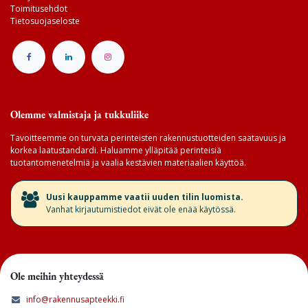
Toimitusehdot
Tietosuojaseloste
Olemme valmistaja ja tukkuliike
Tavoitteemme on turvata perinteisten rakennustuotteiden saatavuus ja
korkea laatustandardi. Haluamme ylläpitää perinteisiä
tuotantomenetelmiä ja vaalia kestävien materiaalien käyttöä.
​Uusi kauppamme vaatii uuden tilin luomista.
Vanhat kirjautumistiedot eivät ole enää käytössä.
Ole meihin yhteydessä
info@rakennusapteekki.fi