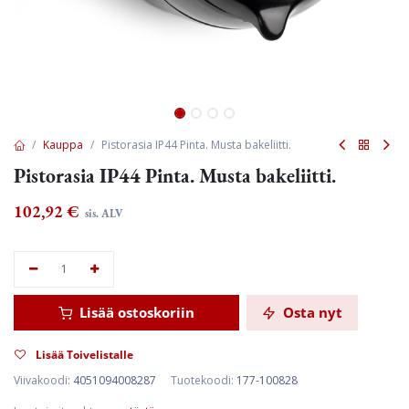
Kauppa
Pistorasia IP44 Pinta. Musta bakeliitti.
Pistorasia IP44 Pinta. Musta bakeliitti.
102,92
€
sis. ALV
Lisää ostoskoriin
Osta nyt
Lisää Toivelistalle
Viivakoodi:
4051094008287
Tuotekoodi:
177-100828