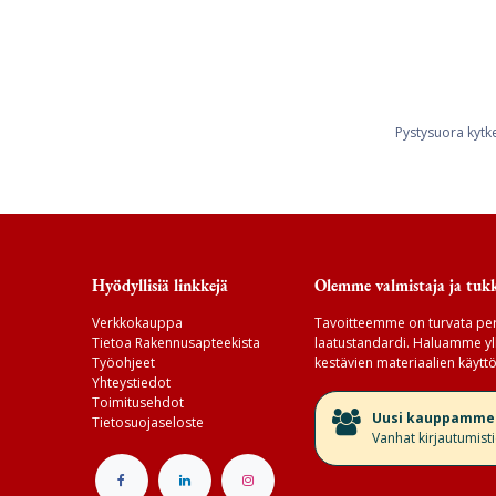
Pystysuora kytk
Hyödyllisiä linkkejä
Olemme valmistaja ja tukk
Verkkokauppa
Tavoitteemme on turvata per
Tietoa Rakennusapteekista
laatustandardi. Haluamme yll
Työohjeet
kestävien materiaalien käyttö
Yhteystiedot
Toimitusehdot
​Uusi kauppamme v
Tietosuojaseloste
Vanhat kirjautumist