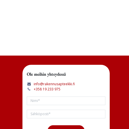
Ole meihin yhteydessä
info@rakennusapteekki.fi
+358 19 233 975