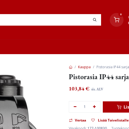
0
YHTEYSTIEDOT
TYÖOHJEET
JÄLLEENMYYJÄT
Kauppa
Pistorasia IP44 sarj
Pistorasia IP44 sarj
103,84
€
sis. ALV
Li
Vertaa
Lisää Toivelistalle
Viivakoodi:
177-100830
Tuotekood