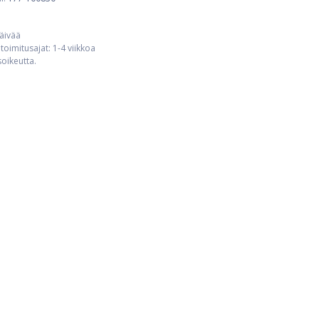
päivää
toimitusajat: 1-4 viikkoa
usoikeutta.