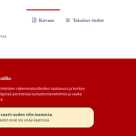
Kuvaus
Tekniset tiedot
entä
uliike
inteisten rakennustuotteiden saatavuus ja korkea
äpitää perinteisiä tuotantomenetelmiä ja vaalia
ä.
aatii uuden tilin luomista.
iedot eivät ole enää käytössä.