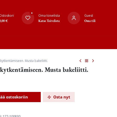
0
Ostoskori
Oma toivelista
Guest
0,00
€
Katso Toivelista
Oma tili
akytkentämiseen. Musta bakeliitti.
akytkentämiseen. Musta bakeliitti.
sää ostoskoriin
Osta nyt
i:
177-100830