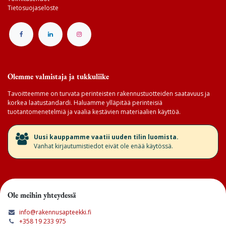
Tietosuojaseloste
Olemme valmistaja ja tukkuliike
Tavoitteemme on turvata perinteisten rakennustuotteiden saatavuus ja
korkea laatustandardi. Haluamme ylläpitää perinteisiä
tuotantomenetelmiä ja vaalia kestävien materiaalien käyttöä.
​Uusi kauppamme vaatii uuden tilin luomista.
Vanhat kirjautumistiedot eivät ole enää käytössä.
Ole meihin yhteydessä
info@rakennusapteekki.fi
+358 19 233 975