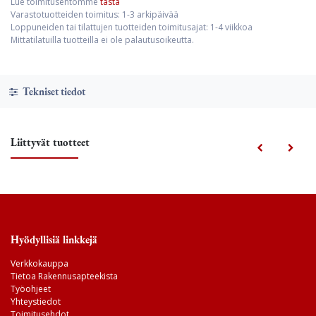
Lue toimitusehtomme
tästä
Varastotuotteiden toimitus: 1-3 arkipäivää
Loppuneiden tai tilattujen tuotteiden toimitusajat: 1-4 viikkoa
Mittatilatuilla tuotteilla ei ole palautusoikeutta.
Tekniset tiedot
Liittyvät tuotteet
Hyödyllisiä linkkejä
Verkkokauppa
Tietoa Rakennusapteekista
Työohjeet
Yhteystiedot
Toimitusehdot