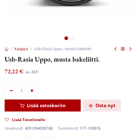
Kauppa
Usb-Rasia Uppo, musta bakeliitti.
Usb-Rasia Uppo, musta bakeliitti.
72,22
€
sis. ALV
Lisää ostoskoriin
Osta nyt
Lisää Toivelistalle
Viivakoodi:
4051094008768
Tuotekoodi:
177-100876