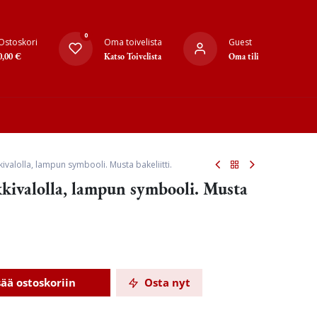
0
Ostoskori
Oma toivelista
Guest
0,00
€
Katso Toivelista
Oma tili
ivalolla, lampun symbooli. Musta bakeliitti.
kivalolla, lampun symbooli. Musta
sää ostoskoriin
Osta nyt