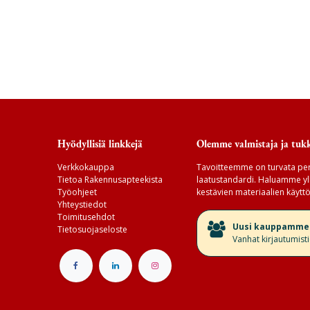
Hyödyllisiä linkkejä
Olemme valmistaja ja tukk
Verkkokauppa
Tavoitteemme on turvata per
Tietoa Rakennusapteekista
laatustandardi. Haluamme yll
Työohjeet
kestävien materiaalien käyttö
Yhteystiedot
Toimitusehdot
​Uusi kauppamme v
Tietosuojaseloste
Vanhat kirjautumist