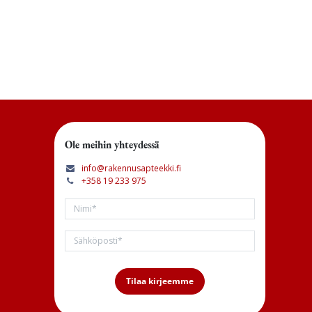
Ole meihin yhteydessä
info@rakennusapteekki.fi
+358 19 233 975
Tilaa kirjeemme