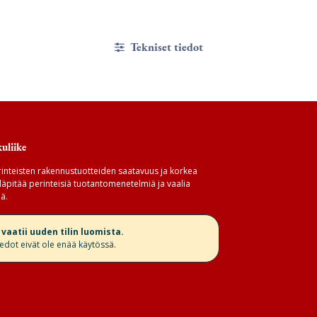
Tekniset tiedot
uliike
inteisten rakennustuotteiden saatavuus ja korkea
äpitää perinteisiä tuotantomenetelmiä ja vaalia
ä.
aatii uuden tilin luomista.
iedot eivät ole enää käytössä.