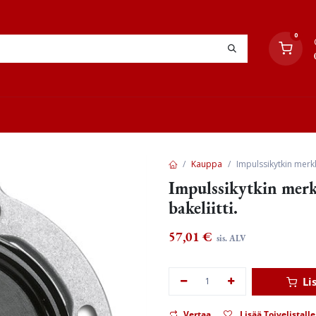
0
YHTEYSTIEDOT
TYÖOHJEET
JÄLLEENMYYJÄT
Kauppa
Impulssikytkin merkk
Impulssikytkin merk
bakeliitti.
57,01
€
sis. ALV
Li
Vertaa
Lisää Toivelistalle