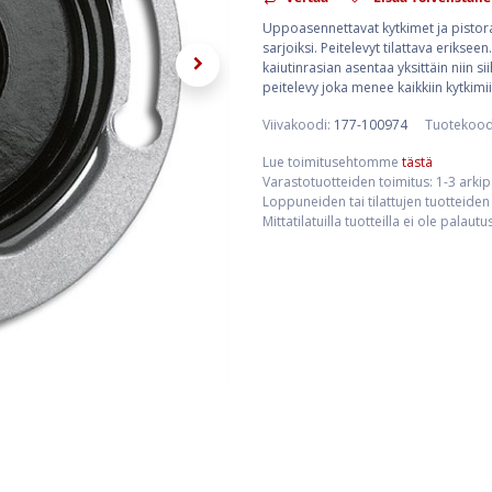
Uppoasennettavat kytkimet ja pistorasi
sarjoiksi. Peitelevyt tilattava eriks
kaiutinrasian asentaa yksittäin niin s
peitelevy joka menee kaikkiin kytkimii
Viivakoodi:
177-100974
Tuotekood
Lue toimitusehtomme
tästä
Varastotuotteiden toimitus: 1-3 arki
Loppuneiden tai tilattujen tuotteiden 
Mittatilatuilla tuotteilla ei ole palaut