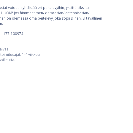
at voidaan yhdistää eri peitelevyihin, yksittäisiksi tai
een. HUOM! Jos himmentimen/ datarasian/ antennirasian/
iihen on olemassa oma peitelevy joka sopii siihen, EI tavallinen
n.
i:
177-100974
päivää
toimitusajat: 1-4 viikkoa
usoikeutta.