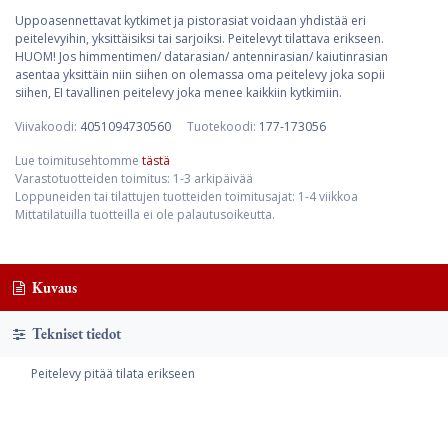
Uppoasennettavat kytkimet ja pistorasiat voidaan yhdistää eri
peitelevyihin, yksittäisiksi tai sarjoiksi. Peitelevyt tilattava erikseen.
HUOM! Jos himmentimen/ datarasian/ antennirasian/ kaiutinrasian
asentaa yksittäin niin siihen on olemassa oma peitelevy joka sopii
siihen, EI tavallinen peitelevy joka menee kaikkiin kytkimiin.
Viivakoodi:
4051094730560
Tuotekoodi:
177-173056
Lue toimitusehtomme
tästä
Varastotuotteiden toimitus: 1-3 arkipäivää
Loppuneiden tai tilattujen tuotteiden toimitusajat: 1-4 viikkoa
Mittatilatuilla tuotteilla ei ole palautusoikeutta.
Kuvaus
Tekniset tiedot
Peitelevy pitää tilata erikseen