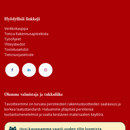
Hyödyllisiä linkkejä
Verkkokauppa
Tietoa Rakennusapteekista
Työohjeet
Yhteystiedot
Toimitusehdot
Tietosuojaseloste
Olemme valmistaja ja tukkuliike
Tavoitteemme on turvata perinteisten rakennustuotteiden saatavuus ja
korkea laatustandardi. Haluamme ylläpitää perinteisiä
tuotantomenetelmiä ja vaalia kestävien materiaalien käyttöä.
​Uusi kauppamme vaatii uuden tilin luomista.