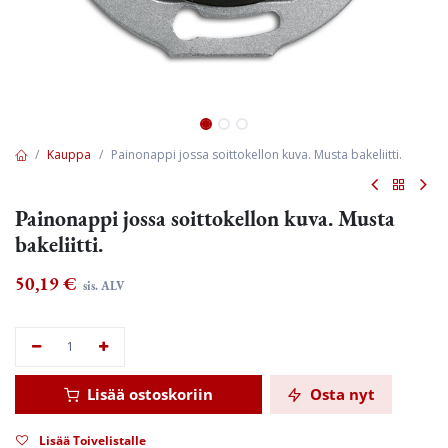
Kauppa
Painonappi jossa soittokellon kuva. Musta bakeliitti.
Painonappi jossa soittokellon kuva. Musta
bakeliitti.
50,19
€
sis. ALV
Lisää ostoskoriin
Osta nyt
Lisää Toivelistalle