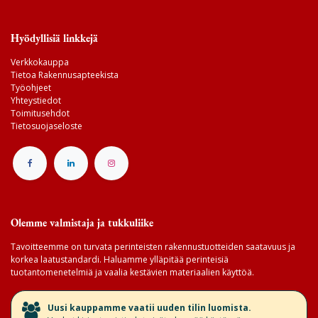
Hyödyllisiä linkkejä
Verkkokauppa
Tietoa Rakennusapteekista
Työohjeet
Yhteystiedot
Toimitusehdot
Tietosuojaseloste
Olemme valmistaja ja tukkuliike
Tavoitteemme on turvata perinteisten rakennustuotteiden saatavuus ja
korkea laatustandardi. Haluamme ylläpitää perinteisiä
tuotantomenetelmiä ja vaalia kestävien materiaalien käyttöä.
​Uusi kauppamme vaatii uuden tilin luomista.