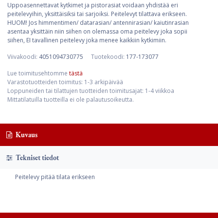
Uppoasennettavat kytkimet ja pistorasiat voidaan yhdistää eri
peitelevyihin, yksittäisiksi tai sarjoiksi. Peitelevyt tilattava erikseen.
HUOM! Jos himmentimen/ datarasian/ antennirasian/ kaiutinrasian
asentaa yksittäin niin siihen on olemassa oma peitelevy joka sopii
siihen, EI tavallinen peitelevy joka menee kaikkiin kytkimiin.
Viivakoodi:
4051094730775
Tuotekoodi:
177-173077
Lue toimitusehtomme
tästä
Varastotuotteiden toimitus: 1-3 arkipäivää
Loppuneiden tai tilattujen tuotteiden toimitusajat: 1-4 viikkoa
Mittatilatuilla tuotteilla ei ole palautusoikeutta.
Kuvaus
Tekniset tiedot
Peitelevy pitää tilata erikseen