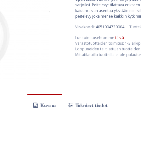
sarjoiksi. Peitelevyt tilattava eriks
kaiutinrasian asentaa yksittäin niin s
peitelevy joka menee kaikkiin kytkimii
Viivakoodi:
4051094730904
Tuote
Lue toimitusehtomme
tästä
Varastotuotteiden toimitus: 1-3 arki
Loppuneiden tai tilattujen tuotteiden 
Mittatilatuilla tuotteilla ei ole palaut
Kuvaus
Tekniset tiedot