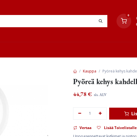
0
YHTEYSTIEDOT
TYÖOHJEET
JÄLLEENMYYJÄT
Kauppa
Pyöreä kehys kahdell
Pyöreä kehys kahdell
44,78
€
sis. ALV
Li
Vertaa
Lisää Toivelistalle
Uppoasennettavat kytkimet ja pistorasi