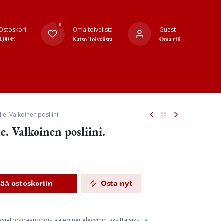
0
Ostoskori
Oma toivelista
Guest
0,00
€
Katso Toivelista
Oma tili
e. Valkoinen posliini.
e. Valkoinen posliini.
sää ostoskoriin
Osta nyt
at voidaan yhdistää eri peitelevyihin, yksittäisiksi tai