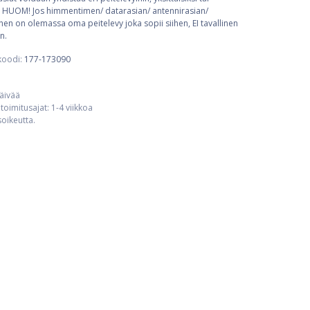
een. HUOM! Jos himmentimen/ datarasian/ antennirasian/
iihen on olemassa oma peitelevy joka sopii siihen, EI tavallinen
n.
koodi:
177-173090
päivää
toimitusajat: 1-4 viikkoa
usoikeutta.