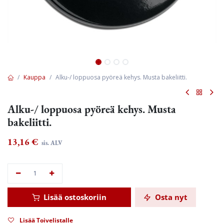
Kauppa
Alku-/ loppuosa pyöreä kehys. Musta bakeliitti.
Alku-/ loppuosa pyöreä kehys. Musta
bakeliitti.
13,16
€
sis. ALV
Lisää ostoskoriin
Osta nyt
Lisää Toivelistalle