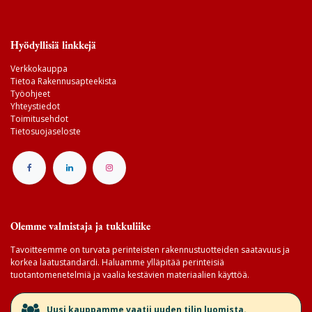
Hyödyllisiä linkkejä
Verkkokauppa
Tietoa Rakennusapteekista
Työohjeet
Yhteystiedot
Toimitusehdot
Tietosuojaseloste
Olemme valmistaja ja tukkuliike
Tavoitteemme on turvata perinteisten rakennustuotteiden saatavuus ja
korkea laatustandardi. Haluamme ylläpitää perinteisiä
tuotantomenetelmiä ja vaalia kestävien materiaalien käyttöä.
​Uusi kauppamme vaatii uuden tilin luomista.