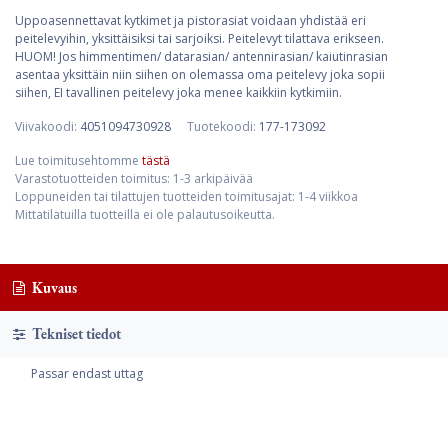
Uppoasennettavat kytkimet ja pistorasiat voidaan yhdistää eri
peitelevyihin, yksittäisiksi tai sarjoiksi. Peitelevyt tilattava erikseen.
HUOM! Jos himmentimen/ datarasian/ antennirasian/ kaiutinrasian
asentaa yksittäin niin siihen on olemassa oma peitelevy joka sopii
siihen, EI tavallinen peitelevy joka menee kaikkiin kytkimiin.
Viivakoodi:
4051094730928
Tuotekoodi:
177-173092
Lue toimitusehtomme
tästä
Varastotuotteiden toimitus: 1-3 arkipäivää
Loppuneiden tai tilattujen tuotteiden toimitusajat: 1-4 viikkoa
Mittatilatuilla tuotteilla ei ole palautusoikeutta.
Kuvaus
Tekniset tiedot
Passar endast uttag