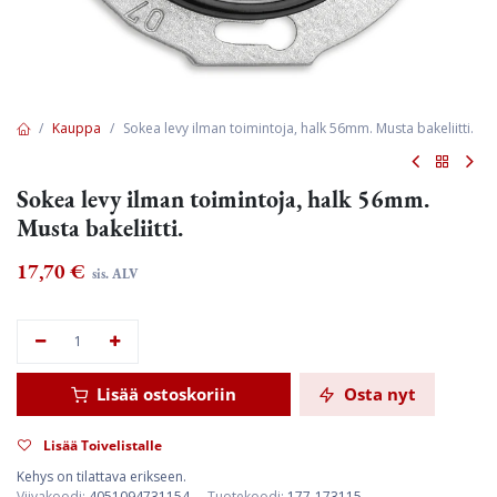
Kauppa
Sokea levy ilman toimintoja, halk 56mm. Musta bakeliitti.
Sokea levy ilman toimintoja, halk 56mm.
Musta bakeliitti.
17,70
€
sis. ALV
Lisää ostoskoriin
Osta nyt
Lisää Toivelistalle
Kehys on tilattava erikseen.
Viivakoodi:
4051094731154
Tuotekoodi:
177-173115