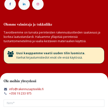
Olemme valmistaja ja tukkuliike
Tavoitteemme on turvata perinteisten rakennustuotteiden saatavuus ja
korkea laatustandardi. Haluamme ylläpitää perinteisiä
tuotantomenetelmiä ja vaalia kestävien materiaalien käyttöä.
​Uusi kauppamme vaatii uuden tilin luomista.
Vanhat kirjautumistiedot eivät ole enää käytössä.
Ole meihin yhteydessä
info@rakennusapteekki.fi
+358 19 233 975