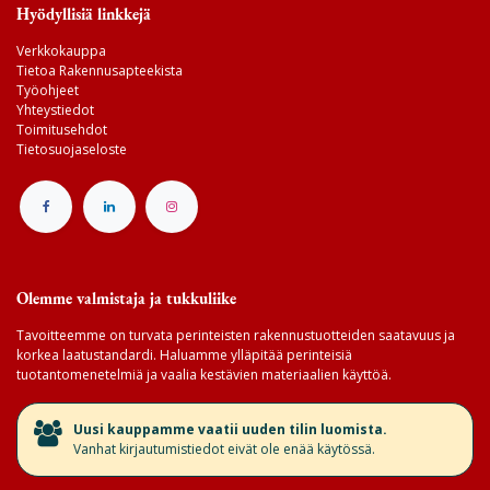
Hyödyllisiä linkkejä
Verkkokauppa
Tietoa Rakennusapteekista
Työohjeet
Yhteystiedot
Toimitusehdot
Tietosuojaseloste
Olemme valmistaja ja tukkuliike
Tavoitteemme on turvata perinteisten rakennustuotteiden saatavuus ja
korkea laatustandardi. Haluamme ylläpitää perinteisiä
tuotantomenetelmiä ja vaalia kestävien materiaalien käyttöä.
​Uusi kauppamme vaatii uuden tilin luomista.
Vanhat kirjautumistiedot eivät ole enää käytössä.