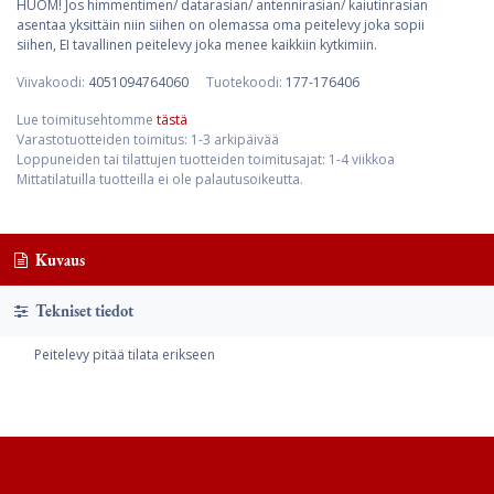
HUOM! Jos himmentimen/ datarasian/ antennirasian/ kaiutinrasian
asentaa yksittäin niin siihen on olemassa oma peitelevy joka sopii
siihen, EI tavallinen peitelevy joka menee kaikkiin kytkimiin.
Viivakoodi:
4051094764060
Tuotekoodi:
177-176406
Lue toimitusehtomme
tästä
Varastotuotteiden toimitus: 1-3 arkipäivää
Loppuneiden tai tilattujen tuotteiden toimitusajat: 1-4 viikkoa
Mittatilatuilla tuotteilla ei ole palautusoikeutta.
Kuvaus
Tekniset tiedot
Peitelevy pitää tilata erikseen