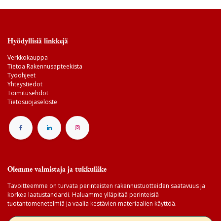
Hyödyllisiä linkkejä
Verkkokauppa
Tietoa Rakennusapteekista
Työohjeet
Yhteystiedot
Toimitusehdot
Tietosuojaseloste
Olemme valmistaja ja tukkuliike
Tavoitteemme on turvata perinteisten rakennustuotteiden saatavuus ja
korkea laatustandardi. Haluamme ylläpitää perinteisiä
tuotantomenetelmiä ja vaalia kestävien materiaalien käyttöä.