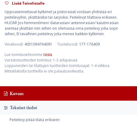
Lisää Toivelistalle
Uppoasennettavat kytkimet ja pistorasiat voidaan yhdistää eri
peitelevyihin, yksittäisiksi tai sarjoiksi. Peitelevyt tilattava erikseen.
HUOM! Jos himmentimen/ datarasian/ antennirasian/ kaiutinrasian
asentaa yksittäin niin siihen on olemassa oma peitelevy joka sopii
siihen, EI tavallinen peitelevy joka menee kaikkiin kytkimiin.
Viivakoodi:
4051094764091
Tuotekoodi:
177-176409
Lue toimitusehtomme
tästä
Varastotuotteiden toimitus: 1-3 arkipäivää
Loppuneiden tai tilattujen tuotteiden toimitusajat: 1-4 viikkoa
Mittatilatuilla tuotteilla ei ole palautusoikeutta.
Kuvaus
Tekniset tiedot
Peitelevy pitää tilata erikseen