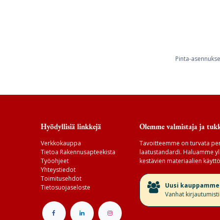
Pinta-asennukse
Hyödyllisiä linkkejä
Olemme valmistaja ja tukk
Verkkokauppa
Tavoitteemme on turvata per
Tietoa Rakennusapteekista
laatustandardi. Haluamme yll
Työohjeet
kestävien materiaalien käyttö
Yhteystiedot
Toimitusehdot
​Uusi kauppamme v
Tietosuojaseloste
Vanhat kirjautumist