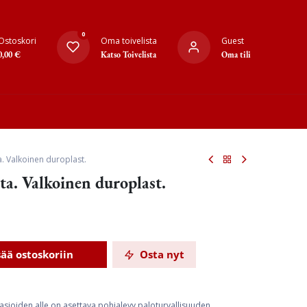
0
Ostoskori
Oma toivelista
Guest
0,00
€
Katso Toivelista
Oma tili
ta. Valkoinen duroplast.
ta. Valkoinen duroplast.
sää ostoskoriin
Osta nyt
rasioiden alle on asettava pohjalevy paloturvallisuuden