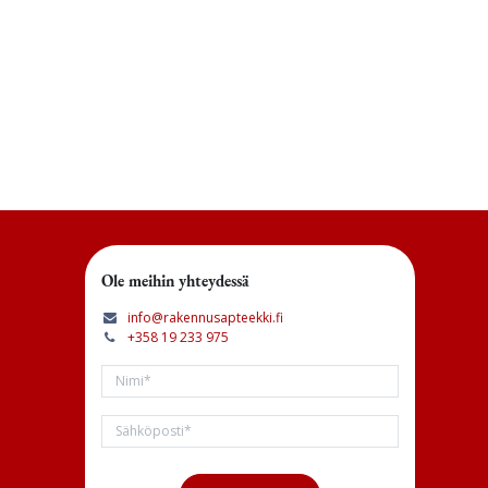
Ole meihin yhteydessä
info@rakennusapteekki.fi
+358 19 233 975