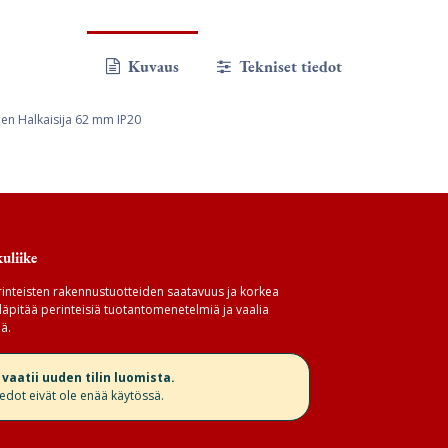
Kuvaus
Tekniset tiedot
en Halkaisija 62 mm IP20
uliike
inteisten rakennustuotteiden saatavuus ja korkea
äpitää perinteisiä tuotantomenetelmiä ja vaalia
ä.
aatii uuden tilin luomista.
iedot eivät ole enää käytössä.