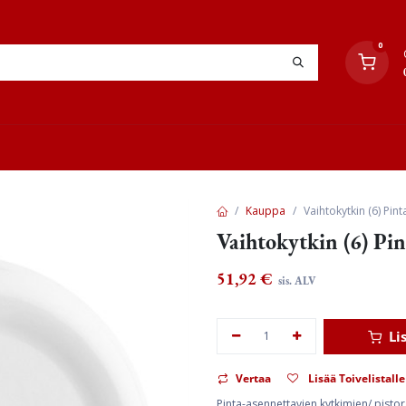
0
YHTEYSTIEDOT
TYÖOHJEET
JÄLLEENMYYJÄT
Kauppa
Vaihtokytkin (6) Pin
Vaihtokytkin (6) Pin
51,92
€
sis. ALV
Li
Vertaa
Lisää Toivelistalle
Pinta-asennettavien kytkimien/ pisto