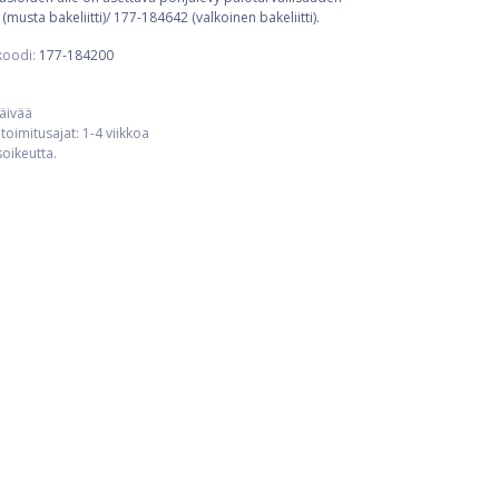
sta bakeliitti)/ 177-184642 (valkoinen bakeliitti).
koodi:
177-184200
päivää
toimitusajat: 1-4 viikkoa
usoikeutta.