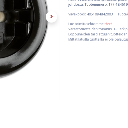
johdosta. Tuotenumero: 177-184619 (mu
Viivakoodi:
4051094842003
Tuote
Lue toimitusehtomme
tästä
Varastotuotteiden toimitus: 1-3 arki
Loppuneiden tai tilattujen tuotteiden 
Mittatilatuilla tuotteilla ei ole palaut