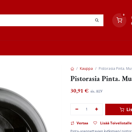
0
YHTEYSTIEDOT
TYÖOHJEET
JÄLLEENMYYJÄT
Kauppa
Pistorasia Pinta. Mus
Pistorasia Pinta. Mus
30,91
€
sis. ALV
Li
Vertaa
Lisää Toivelistalle
Pinta-asennettavien kytkimien/ pisto