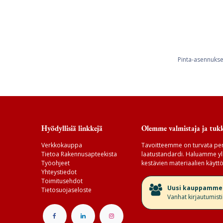
Pinta-asennukse
Hyödyllisiä linkkejä
Olemme valmistaja ja tukk
Verkkokauppa
Tavoitteemme on turvata per
Tietoa Rakennusapteekista
laatustandardi. Haluamme yll
Työohjeet
kestävien materiaalien käyttö
Yhteystiedot
Toimitusehdot
​Uusi kauppamme v
Tietosuojaseloste
Vanhat kirjautumist