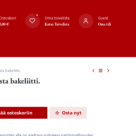
0
Ostoskori
Oma toivelista
Guest
0,00
€
Katso Toivelista
Oma tili
ta bakeliitti.
ta bakeliitti.
sää ostoskoriin
Osta nyt
rasioiden alle on asettava pohjalevy paloturvallisuuden