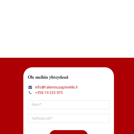
Ole meihin yhteydessä
info@rakennusapteekki.fi
+358 19 233 975