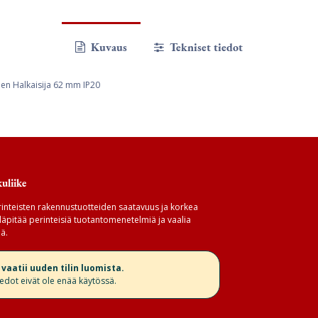
Kuvaus
Tekniset tiedot
en Halkaisija 62 mm IP20
uliike
inteisten rakennustuotteiden saatavuus ja korkea
äpitää perinteisiä tuotantomenetelmiä ja vaalia
ä.
aatii uuden tilin luomista.
iedot eivät ole enää käytössä.