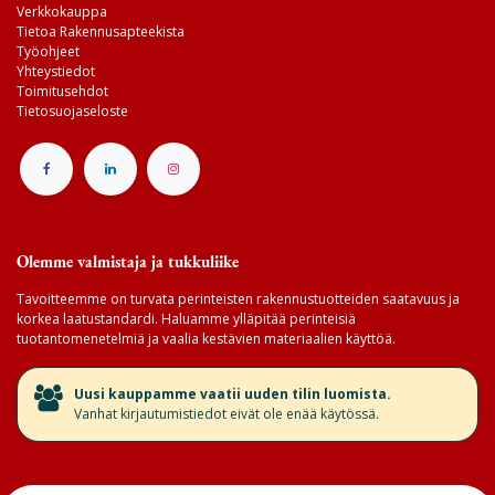
Verkkokauppa
Tietoa Rakennusapteekista
Työohjeet
Yhteystiedot
Toimitusehdot
Tietosuojaseloste
Olemme valmistaja ja tukkuliike
Tavoitteemme on turvata perinteisten rakennustuotteiden saatavuus ja
korkea laatustandardi. Haluamme ylläpitää perinteisiä
tuotantomenetelmiä ja vaalia kestävien materiaalien käyttöä.
​Uusi kauppamme vaatii uuden tilin luomista.
Vanhat kirjautumistiedot eivät ole enää käytössä.