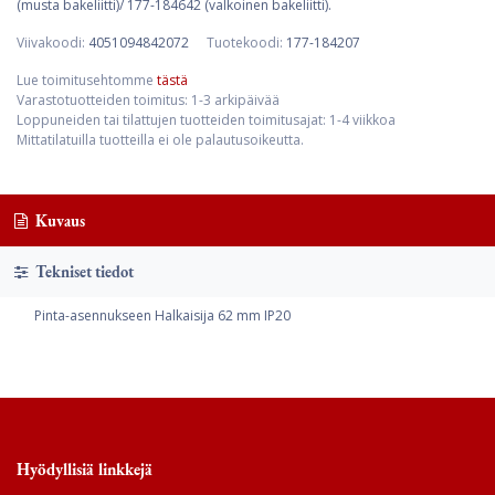
(musta bakeliitti)/ 177-184642 (valkoinen bakeliitti).
Viivakoodi:
4051094842072
Tuotekoodi:
177-184207
Lue toimitusehtomme
tästä
Varastotuotteiden toimitus: 1-3 arkipäivää
Loppuneiden tai tilattujen tuotteiden toimitusajat: 1-4 viikkoa
Mittatilatuilla tuotteilla ei ole palautusoikeutta.
Kuvaus
Tekniset tiedot
Pinta-asennukseen Halkaisija 62 mm IP20
Hyödyllisiä linkkejä