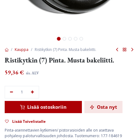
Kauppa
Ristikytkin (7) Pinta. Musta bakeliitti.
Ristikytkin (7) Pinta. Musta bakeliitti.
59,36
€
sis. ALV
Lisää ostoskoriin
Osta nyt
Lisää Toivelistalle
Pinta-asennettavien kytkimien/ pistorasioiden alle on asettava
pohjalevy paloturvallisuuden johdosta. Tuotenumero: 177-184619