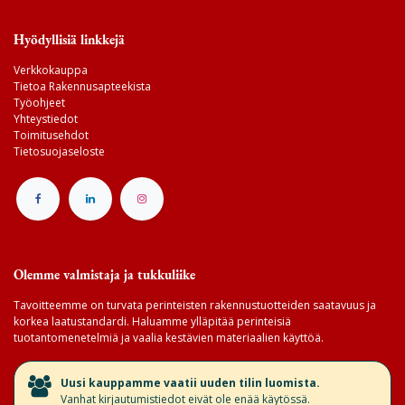
Hyödyllisiä linkkejä
Verkkokauppa
Tietoa Rakennusapteekista
Työohjeet
Yhteystiedot
Toimitusehdot
Tietosuojaseloste
Olemme valmistaja ja tukkuliike
Tavoitteemme on turvata perinteisten rakennustuotteiden saatavuus ja
korkea laatustandardi. Haluamme ylläpitää perinteisiä
tuotantomenetelmiä ja vaalia kestävien materiaalien käyttöä.
​Uusi kauppamme vaatii uuden tilin luomista.
Vanhat kirjautumistiedot eivät ole enää käytössä.