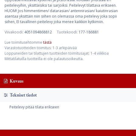
peitelevyihin, yksittäisiksi tai sarjoiksi. Peitelevyt tilattava erikseen.
HUOM! Jos himmentimen/ datarasian/ antennirasian/ kaiutinrasian
asentaa yksittäin niin siihen on olemassa oma peitelevy joka sopii
siihen, EI tavallinen peitelevy joka menee kaikkiin kytkimiin.
Viivakoodi:
4051094868812
Tuotekoodi:
177-186881
Lue toimitusehtomme
tästä
Varastotuotteiden toimitus: 1-3 arkipäivää
Loppuneiden tai tilattujen tuotteiden toimitusajat: 1-4 viikkoa
Mittatilatuilla tuotteilla ei ole palautusoikeutta.
Kuvaus
Tekniset tiedot
Peitelevy pitää tilata erikseen