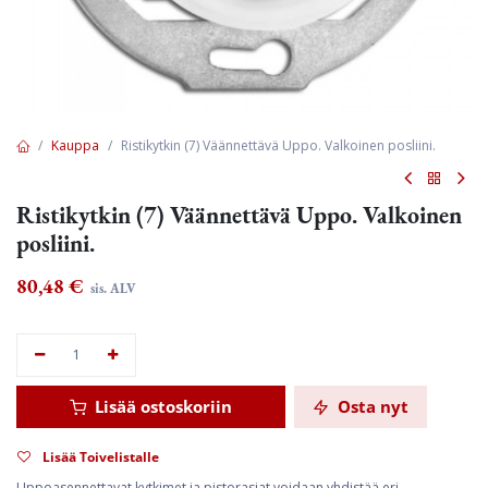
Kauppa
Ristikytkin (7) Väännettävä Uppo. Valkoinen posliini.
Ristikytkin (7) Väännettävä Uppo. Valkoinen
posliini.
80,48
€
sis. ALV
Lisää ostoskoriin
Osta nyt
Lisää Toivelistalle
Uppoasennettavat kytkimet ja pistorasiat voidaan yhdistää eri