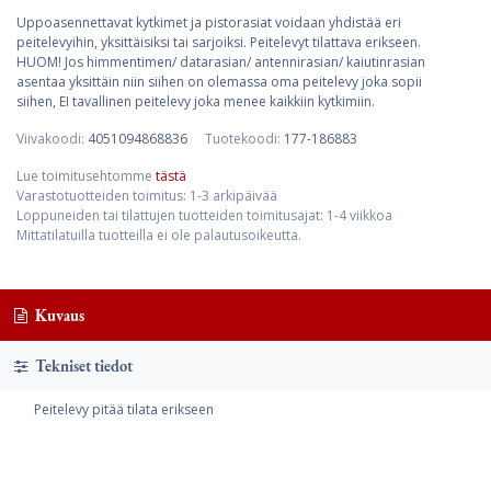
Uppoasennettavat kytkimet ja pistorasiat voidaan yhdistää eri
peitelevyihin, yksittäisiksi tai sarjoiksi. Peitelevyt tilattava erikseen.
HUOM! Jos himmentimen/ datarasian/ antennirasian/ kaiutinrasian
asentaa yksittäin niin siihen on olemassa oma peitelevy joka sopii
siihen, EI tavallinen peitelevy joka menee kaikkiin kytkimiin.
Viivakoodi:
4051094868836
Tuotekoodi:
177-186883
Lue toimitusehtomme
tästä
Varastotuotteiden toimitus: 1-3 arkipäivää
Loppuneiden tai tilattujen tuotteiden toimitusajat: 1-4 viikkoa
Mittatilatuilla tuotteilla ei ole palautusoikeutta.
Kuvaus
Tekniset tiedot
Peitelevy pitää tilata erikseen