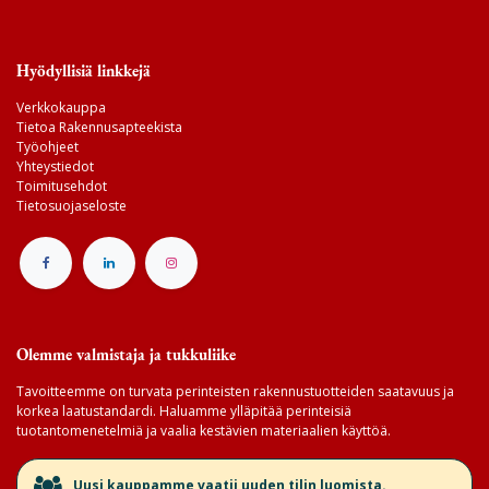
Hyödyllisiä linkkejä
Verkkokauppa
Tietoa Rakennusapteekista
Työohjeet
Yhteystiedot
Toimitusehdot
Tietosuojaseloste
Olemme valmistaja ja tukkuliike
Tavoitteemme on turvata perinteisten rakennustuotteiden saatavuus ja
korkea laatustandardi. Haluamme ylläpitää perinteisiä
tuotantomenetelmiä ja vaalia kestävien materiaalien käyttöä.
​Uusi kauppamme vaatii uuden tilin luomista.