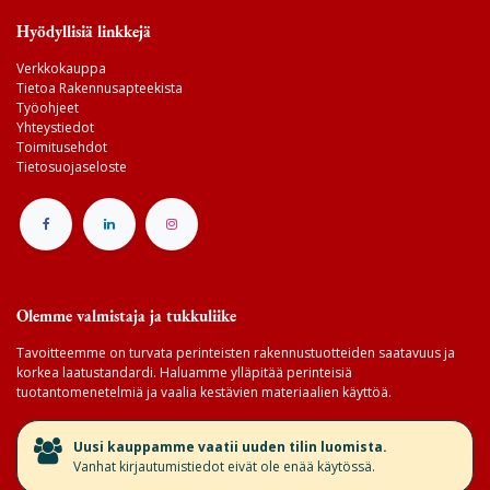
Hyödyllisiä linkkejä
Verkkokauppa
Tietoa Rakennusapteekista
Työohjeet
Yhteystiedot
Toimitusehdot
Tietosuojaseloste
Olemme valmistaja ja tukkuliike
Tavoitteemme on turvata perinteisten rakennustuotteiden saatavuus ja
korkea laatustandardi. Haluamme ylläpitää perinteisiä
tuotantomenetelmiä ja vaalia kestävien materiaalien käyttöä.
​Uusi kauppamme vaatii uuden tilin luomista.
Vanhat kirjautumistiedot eivät ole enää käytössä.