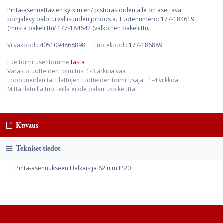
Pinta-asennettavien kytkimien/ pistorasioiden alle on asettava
pohjalevy paloturvallisuuden johdosta. Tuotenumero: 177-184619
(musta bakeliitti)/ 177-184642 (valkoinen bakeliitti).
Viivakoodi:
4051094868898
Tuotekoodi:
177-186889
Lue toimitusehtomme
tästä
Varastotuotteiden toimitus: 1-3 arkipäivää
Loppuneiden tai tilattujen tuotteiden toimitusajat: 1-4 viikkoa
Mittatilatuilla tuotteilla ei ole palautusoikeutta.
Kuvaus
Tekniset tiedot
Pinta-asennukseen Halkaisija 62 mm IP20