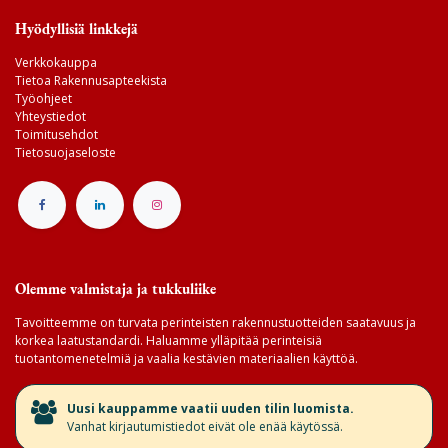
Hyödyllisiä linkkejä
Verkkokauppa
Tietoa Rakennusapteekista
Työohjeet
Yhteystiedot
Toimitusehdot
Tietosuojaseloste
Olemme valmistaja ja tukkuliike
Tavoitteemme on turvata perinteisten rakennustuotteiden saatavuus ja
korkea laatustandardi. Haluamme ylläpitää perinteisiä
tuotantomenetelmiä ja vaalia kestävien materiaalien käyttöä.
​Uusi kauppamme vaatii uuden tilin luomista.
Vanhat kirjautumistiedot eivät ole enää käytössä.