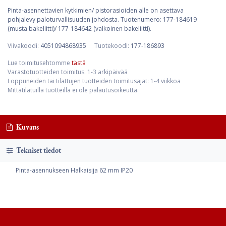
Pinta-asennettavien kytkimien/ pistorasioiden alle on asettava
pohjalevy paloturvallisuuden johdosta. Tuotenumero: 177-184619
(musta bakeliitti)/ 177-184642 (valkoinen bakeliitti).
Viivakoodi:
4051094868935
Tuotekoodi:
177-186893
Lue toimitusehtomme
tästä
Varastotuotteiden toimitus: 1-3 arkipäivää
Loppuneiden tai tilattujen tuotteiden toimitusajat: 1-4 viikkoa
Mittatilatuilla tuotteilla ei ole palautusoikeutta.
Kuvaus
Tekniset tiedot
Pinta-asennukseen Halkaisija 62 mm IP20