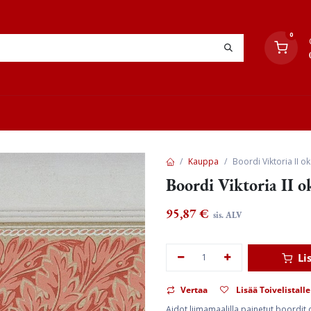
0
YHTEYSTIEDOT
TYÖOHJEET
JÄLLEENMYYJÄT
Kauppa
Boordi Viktoria II 
Boordi Viktoria II 
95,87
€
sis. ALV
Li
Vertaa
Lisää Toivelistalle
Aidot liimamaalilla painetut boordi