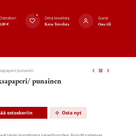
0
Ostoskori
Oma toivelista
Guest
0,00
€
Katso Toivelista
Oma tili
oksapaperi/ punainen
oksapaperi/ punainen
sää ostoskoriin
Osta nyt
t ovat täysin muovittomia paperiboordeja. Boordit painetaan