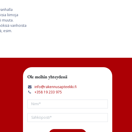
vanhalla
sia liimoja
Ei muuta.
nnöksiä vanhoista
ä, esim.
Ole meihin yhteydessä
info@rakennusapteekki.fi
+358 19 233 975