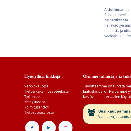
Aidot liimamaali
Rosenkoneella j
painatuksessa. T
Pellavaöljyn ans
malleista ja nii
vaaleampia sävyj
Hyödyllisiä linkkejä
Olemme valmistaja ja tukk
Verkkokauppa
Tavoitteemme on turvata per
Tietoa Rakennusapteekista
laatustandardi. Haluamme yll
Työohjeet
kestävien materiaalien käyttö
Yhteystiedot
Toimitusehdot
​Uusi kauppamme v
Tietosuojaseloste
Vanhat kirjautumist