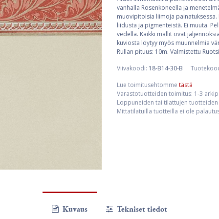
vanhalla Rosenkoneella ja menetelmän
muovipitoisia liimoja painatuksessa. 
liidusta ja pigmenteistä. Ei muuta. Pe
vedellä. Kaikki mallit ovat jäljennöksi
kuviosta löytyy myös muunnelmia vär
Rullan pituus: 10m. Valmistettu Ruots
Viivakoodi:
18-B14-30-B
Tuotekoo
Lue toimitusehtomme
tästä
Varastotuotteiden toimitus: 1-3 arki
Loppuneiden tai tilattujen tuotteiden 
Mittatilatuilla tuotteilla ei ole palaut
Kuvaus
Tekniset tiedot