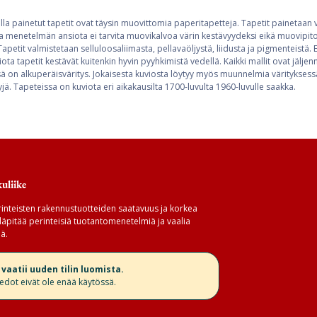
lla painetut tapetit ovat täysin muovittomia paperitapetteja. Tapetit painetaan 
a menetelmän ansiota ei tarvita muovikalvoa värin kestävyydeksi eikä muovipitoi
apetit valmistetaan selluloosaliimasta, pellavaöljystä, liidusta ja pigmenteistä. 
iota tapetit kestävät kuitenkin hyvin pyyhkimistä vedellä. Kaikki mallit ovat jälje
ssä on alkuperäisväritys. Jokaisesta kuviosta löytyy myös muunnelmia värityksess
ä. Tapeteissa on kuviota eri aikakausilta 1700-luvulta 1960-luvulle saakka.
uliike
inteisten rakennustuotteiden saatavuus ja korkea
äpitää perinteisiä tuotantomenetelmiä ja vaalia
ä.
aatii uuden tilin luomista.
iedot eivät ole enää käytössä.