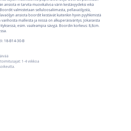
 ansiota ei tarvita muovikalvoa värin kestävyydeksi eikä
Boordit valmistetaan selluloosaliimasta, pellavaöljystä,
llavaöljyn ansiota boordit kestävät kuitenkin hyvin pyyhkimistä
ä vanhoista malleista ja niissä on alkuperäisväritys. Jokaisesta
ityksessä, esim. vaaleampia sävyjä. Boordin korkeus: 8,8cm.
issa.
di:
18-B14-30-B
päivää
toimitusajat: 1-4 viikkoa
usoikeutta.