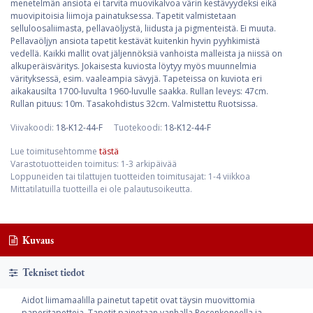
menetelmän ansiota ei tarvita muovikalvoa värin kestävyydeksi eikä
muovipitoisia liimoja painatuksessa. Tapetit valmistetaan
selluloosaliimasta, pellavaöljystä, liidusta ja pigmenteistä. Ei muuta.
Pellavaöljyn ansiota tapetit kestävät kuitenkin hyvin pyyhkimistä
vedellä. Kaikki mallit ovat jäljennöksiä vanhoista malleista ja niissä on
alkuperäisväritys. Jokaisesta kuviosta löytyy myös muunnelmia
värityksessä, esim. vaaleampia sävyjä. Tapeteissa on kuviota eri
aikakausilta 1700-luvulta 1960-luvulle saakka. Rullan leveys: 47cm.
Rullan pituus: 10m. Tasakohdistus 32cm. Valmistettu Ruotsissa.
Viivakoodi:
18-K12-44-F
Tuotekoodi:
18-K12-44-F
Lue toimitusehtomme
tästä
Varastotuotteiden toimitus: 1-3 arkipäivää
Loppuneiden tai tilattujen tuotteiden toimitusajat: 1-4 viikkoa
Mittatilatuilla tuotteilla ei ole palautusoikeutta.
Kuvaus
Tekniset tiedot
Aidot liimamaalilla painetut tapetit ovat täysin muovittomia
paperitapetteja. Tapetit painetaan vanhalla Rosenkoneella ja