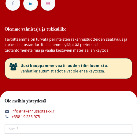
Olemme valmistaja ja tukkuliike
Tavoitteemme on turvata perinteisten rakennustuotteiden saatavuus ja
korkea laatustandardi. Haluamme ylläpitää perinteisiä
tuotantomenetelmiä ja vaalia kestävien materiaalien käyttöä.
​Uusi kauppamme vaatii uuden tilin luomista.
Vanhat kirjautumistiedot eivät ole enää käytössä.
Ole meihin yhteydessä
info@rakennusapteekki.fi
+358 19 233 975