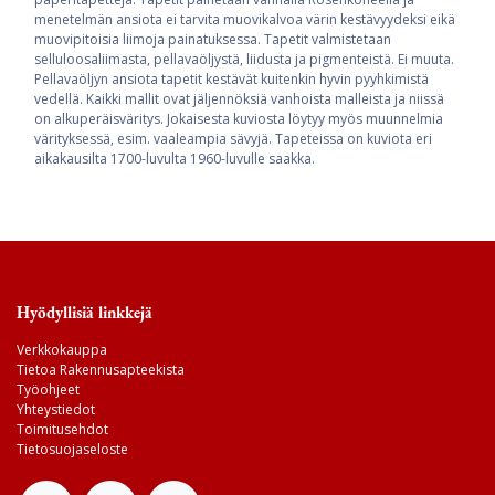
menetelmän ansiota ei tarvita muovikalvoa värin kestävyydeksi eikä
muovipitoisia liimoja painatuksessa. Tapetit valmistetaan
selluloosaliimasta, pellavaöljystä, liidusta ja pigmenteistä. Ei muuta.
Pellavaöljyn ansiota tapetit kestävät kuitenkin hyvin pyyhkimistä
vedellä. Kaikki mallit ovat jäljennöksiä vanhoista malleista ja niissä
on alkuperäisväritys. Jokaisesta kuviosta löytyy myös muunnelmia
värityksessä, esim. vaaleampia sävyjä. Tapeteissa on kuviota eri
aikakausilta 1700-luvulta 1960-luvulle saakka.
Hyödyllisiä linkkejä
Verkkokauppa
Tietoa Rakennusapteekista
Työohjeet
Yhteystiedot
Toimitusehdot
Tietosuojaseloste