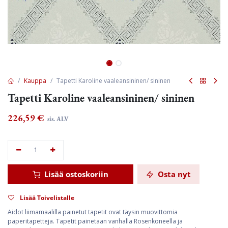
Kauppa
Tapetti Karoline vaaleansininen/ sininen
Tapetti Karoline vaaleansininen/ sininen
226,59
€
sis. ALV
Lisää ostoskoriin
Osta nyt
Lisää Toivelistalle
Aidot liimamaalilla painetut tapetit ovat täysin muovittomia
paperitapetteja. Tapetit painetaan vanhalla Rosenkoneella ja