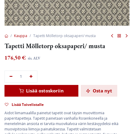
Kauppa
Tapetti Mölletorp oksapaperi/ musta
Tapetti Mölletorp oksapaperi/ musta
176,50
€
sis. ALV
Lisää ostoskoriin
Osta nyt
Lisää Toivelistalle
Aidot liimamaalilla painetut tapetit ovat täysin muovittomia
paperitapetteja. Tapetit painetaan vanhalla Rosenkoneella ja
menetelmän ansiota ei tarvita muovikalvoa värin kestävyydeksi eikä
muovipitoisia liimoja painatuksessa. Tapetit valmistetaan