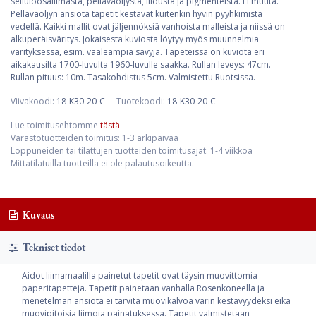
selluloosaliimasta, pellavaöljystä, liidusta ja pigmenteistä. Ei muuta.
Pellavaöljyn ansiota tapetit kestävät kuitenkin hyvin pyyhkimistä
vedellä. Kaikki mallit ovat jäljennöksiä vanhoista malleista ja niissä on
alkuperäisväritys. Jokaisesta kuviosta löytyy myös muunnelmia
värityksessä, esim. vaaleampia sävyjä. Tapeteissa on kuviota eri
aikakausilta 1700-luvulta 1960-luvulle saakka. Rullan leveys: 47cm.
Rullan pituus: 10m. Tasakohdistus 5cm. Valmistettu Ruotsissa.
Viivakoodi:
18-K30-20-C
Tuotekoodi:
18-K30-20-C
Lue toimitusehtomme
tästä
Varastotuotteiden toimitus: 1-3 arkipäivää
Loppuneiden tai tilattujen tuotteiden toimitusajat: 1-4 viikkoa
Mittatilatuilla tuotteilla ei ole palautusoikeutta.
Kuvaus
Tekniset tiedot
Aidot liimamaalilla painetut tapetit ovat täysin muovittomia
paperitapetteja. Tapetit painetaan vanhalla Rosenkoneella ja
menetelmän ansiota ei tarvita muovikalvoa värin kestävyydeksi eikä
muovipitoisia liimoja painatuksessa. Tapetit valmistetaan