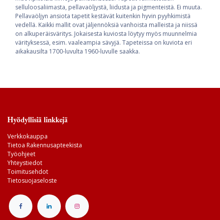
selluloosaliimasta, pellavaöljystä, liidusta ja pigmenteistä. Ei muuta.
Pellavaöljyn ansiota tapetit kestävät kuitenkin hyvin pyyhkimistä
vedellä. Kaikki mallit ovat jäljennöksiä vanhoista malleista ja niissä
on alkuperäisväritys. Jokaisesta kuviosta löytyy myös muunnelmia
värityksessä, esim. vaaleampia sävyjä. Tapeteissa on kuviota eri
aikakausilta 1700-luvulta 1960-luvulle saakka.
Hyödyllisiä linkkejä
Verkkokauppa
Tietoa Rakennusapteekista
Työohjeet
Yhteystiedot
Toimitusehdot
Tietosuojaseloste