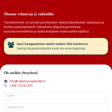
Olemme valmistaja ja tukkuliike
Tavoitteemme on turvata perinteisten rakennustuotteiden saatavuus ja
korkea laatustandardi. Haluamme ylläpitää perinteisiä
tuotantomenetelmiä ja vaalia kestävien materiaalien käyttöä.
​Uusi kauppamme vaatii uuden tilin luomista.
Vanhat kirjautumistiedot eivät ole enää käytössä.
Ole meihin yhteydessä
info@rakennusapteekki.fi
+358 19 233 975