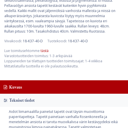
selluloosaliimasta, pellavaöljystä, liidusta ja pigmenteistä. Ei muuta.
Pellavaöljyn ansiota tapetit kestävät kuitenkin hyvin pyyhkimistä
vedellä. Kaikki mallit ovat jäljennöksiä vanhoista malleista ja niissä on
alkuperäisväritys. Jokaisesta kuviosta löytyy myös muunnelmia
värityksessä, esim. vaaleampia sävyjä. Tapeteissa on kuviota eri
aikakausilta 1700-luvulta 1960-luvulle saakka. Rullan leveys: 48cm.
Rullan pituus: 10m. Tasakohdistus 40cm. Valmistettu Ruotsissa.
Viivakoodi:
18-K37-40-D
Tuotekoodi:
18-K37-40-D
Lue toimitusehtomme
tästä
Varastotuotteiden toimitus: 1-3 arkipäivää
Loppuneiden tai tilattujen tuotteiden toimitusajat: 1-4 viikkoa
Mittatilatuilla tuotteilla ei ole palautusoikeutta.
Kuvaus
Tekniset tiedot
Aidot liimamaalilla painetut tapetit ovat täysin muovittomia
paperitapetteja. Tapetit painetaan vanhalla Rosenkoneella ja
menetelmän ansiota ei tarvita muovikalvoa värin kestävyydeksi eikä
muovipitoisia liimoja painatuksessa. Tapetit valmistetaan