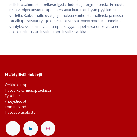
selluloosaliimasta, pellavaöljystä, liidusta ja pigmenteistä. Ei muuta.
Pellavaöljyn ansiota tapetit kestävät kuitenkin hyvin pyyhkimistä
vedellä. Kaikki mallit ovat jäljennöksiä vanhoista malleista ja niissä
on alkuperäisväritys. Jokaisesta kuviosta löytyy myös muunnelmia
värityksessä, esim. vaaleampia sävyjä. Tapeteissa on kuviota eri
aikakausilta 1700-luvulta 1960-luvulle saakka.
Hyödyllisiä linkkejä
Verkkokauppa
Tietoa Rakennusapteekista
Työohjeet
Yhteystiedot
Toimitusehdot
Tietosuojaseloste