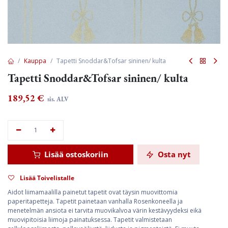
Kauppa
Tapetti Snoddar&Tofsar sininen/ kulta
Tapetti Snoddar&Tofsar sininen/ kulta
189,52
€
sis. ALV
Lisää ostoskoriin
Osta nyt
Lisää Toivelistalle
Aidot liimamaalilla painetut tapetit ovat täysin muovittomia
paperitapetteja. Tapetit painetaan vanhalla Rosenkoneella ja
menetelmän ansiota ei tarvita muovikalvoa värin kestävyydeksi eikä
muovipitoisia liimoja painatuksessa. Tapetit valmistetaan