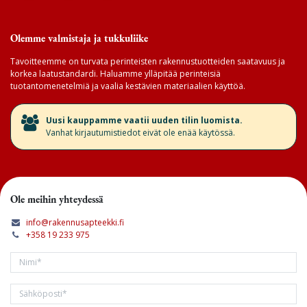
Olemme valmistaja ja tukkuliike
Tavoitteemme on turvata perinteisten rakennustuotteiden saatavuus ja
korkea laatustandardi. Haluamme ylläpitää perinteisiä
tuotantomenetelmiä ja vaalia kestävien materiaalien käyttöä.
​Uusi kauppamme vaatii uuden tilin luomista.
Vanhat kirjautumistiedot eivät ole enää käytössä.
Ole meihin yhteydessä
info@rakennusapteekki.fi
+358 19 233 975