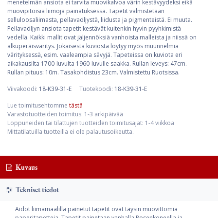
menetelmän ansiota ei tarvita muovikalvoa värin kestävyydeksi eikä
muovipitoisia liimoja painatuksessa. Tapetit valmistetaan
selluloosaliimasta, pellavaöljystä, liidusta ja pigmenteistä. Ei muuta.
Pellavaöljyn ansiota tapetit kestävät kuitenkin hyvin pyyhkimistä
vedellä. Kaikki mallit ovat jäljennöksiä vanhoista malleista ja niissä on
alkuperäisväritys. Jokaisesta kuviosta löytyy myös muunnelmia
värityksessä, esim. vaaleampia sävyjä. Tapeteissa on kuviota eri
aikakausilta 1700-luvulta 1960-luvulle saakka. Rullan leveys: 47cm.
Rullan pituus: 10m. Tasakohdistus 23cm. Valmistettu Ruotsissa.
Viivakoodi:
18-K39-31-E
Tuotekoodi:
18-K39-31-E
Lue toimitusehtomme
tästä
Varastotuotteiden toimitus: 1-3 arkipäivää
Loppuneiden tai tilattujen tuotteiden toimitusajat: 1-4 viikkoa
Mittatilatuilla tuotteilla ei ole palautusoikeutta.
Kuvaus
Tekniset tiedot
Aidot liimamaalilla painetut tapetit ovat täysin muovittomia
paperitapetteja. Tapetit painetaan vanhalla Rosenkoneella ja