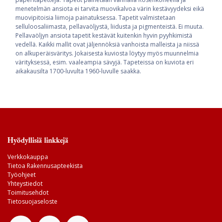
menetelmän ansiota ei tarvita muovikalvoa värin kestävyydeksi eikä
muovipitoisia liimoja painatuksessa. Tapetit valmistetaan
selluloosaliimasta, pellavaöljystä, liidusta ja pigmenteistä. Ei muuta.
Pellavaöljyn ansiota tapetit kestävät kuitenkin hyvin pyyhkimistä
vedellä. Kaikki mallit ovat jäljennöksiä vanhoista malleista ja niissä
on alkuperäisväritys. Jokaisesta kuviosta löytyy myös muunnelmia
värityksessä, esim. vaaleampia sävyjä. Tapeteissa on kuviota eri
aikakausilta 1700-luvulta 1960-luvulle saakka.
Hyödyllisiä linkkejä
Verkkokauppa
Tietoa Rakennusapteekista
Työohjeet
Yhteystiedot
Toimitusehdot
Tietosuojaseloste