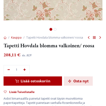
Kauppa
Tapetti Hovdala blomma valkoinen/ roosa
Tapetti Hovdala blomma valkoinen/ roosa
208,11
€
sis. ALV
Lisää ostoskoriin
Osta nyt
Lisää Toivelistalle
Aidot liimamaalilla painetut tapetit ovat täysin muovittomia
paperitapetteja. Tapetit painetaan vanhalla Rosenkoneella ja