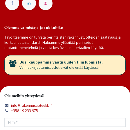
Olemme valmistaja ja tukkuliike
Tavoitteemme on turvata perinteisten rakennustuotteiden saatavuus ja
korkea laatustandardi. Haluamme ylläpitää perinteisiä
tuotantomenetelmiä ja vaalia kestävien materiaalien käyttöä.
​Uusi kauppamme vaatii uuden tilin luomista.
Vanhat kirjautumistiedot eivät ole enää käytössä.
Ole meihin yhteydessä
info@rakennusapteekki.fi
+358 19 233 975