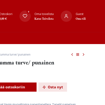
0
Ostoskori
Oma toivelista
Guest
0,00
€
Katso Toivelista
Oma tili
 tumma turve/ punainen
 tumma turve/ punainen
sää ostoskoriin
Osta nyt
ovat täysin muovittomia paperitapetteja. Tapetit painetaan