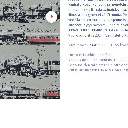
vanhalla Rosenkoneella ja menetelmän
muovipitoisia liimoja painatuksessa. 
liidusta ja pigmenteistä. Ei muuta. Pe
vedellä. Kaikki mallit ovat jäljennöksi
kuviosta löytyy myös muunnelmia väri
aikakausilta 1700-luvulta 1960-luvulle
Vuorokohdistus 23cm. Valmistettu Ru
Viivakoodi:
18-K41-13-F
Tuotekood
Lue toimitusehtomme
tästä
Varastotuotteiden toimitus: 1-3 arki
Loppuneiden tai tilattujen tuotteiden 
Mittatilatuilla tuotteilla ei ole palaut