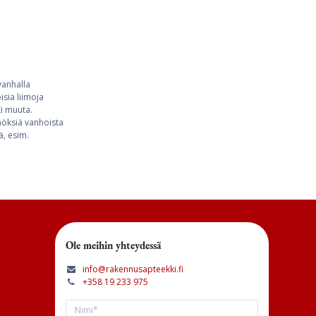
vanhalla
sia liimoja
Ei muuta.
nnöksiä vanhoista
ä, esim.
Ole meihin yhteydessä
info@rakennusapteekki.fi
+358 19 233 975