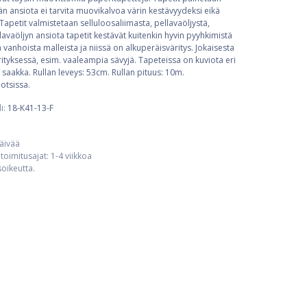
 ansiota ei tarvita muovikalvoa värin kestävyydeksi eikä
Tapetit valmistetaan selluloosaliimasta, pellavaöljystä,
llavaöljyn ansiota tapetit kestävät kuitenkin hyvin pyyhkimistä
ä vanhoista malleista ja niissä on alkuperäisväritys. Jokaisesta
tyksessä, esim. vaaleampia sävyjä. Tapeteissa on kuviota eri
 saakka. Rullan leveys: 53cm. Rullan pituus: 10m.
otsissa.
i:
18-K41-13-F
päivää
toimitusajat: 1-4 viikkoa
usoikeutta.