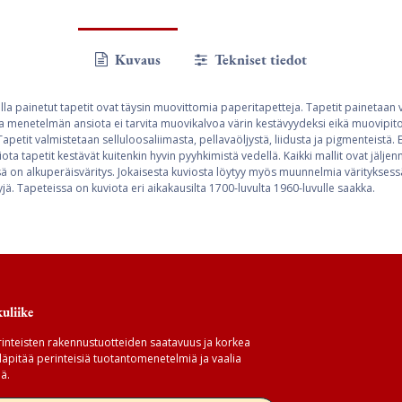
Kuvaus
Tekniset tiedot
lla painetut tapetit ovat täysin muovittomia paperitapetteja. Tapetit painetaan 
a menetelmän ansiota ei tarvita muovikalvoa värin kestävyydeksi eikä muovipitoi
apetit valmistetaan selluloosaliimasta, pellavaöljystä, liidusta ja pigmenteistä. 
iota tapetit kestävät kuitenkin hyvin pyyhkimistä vedellä. Kaikki mallit ovat jälje
ssä on alkuperäisväritys. Jokaisesta kuviosta löytyy myös muunnelmia värityksess
ä. Tapeteissa on kuviota eri aikakausilta 1700-luvulta 1960-luvulle saakka.
uliike
inteisten rakennustuotteiden saatavuus ja korkea
äpitää perinteisiä tuotantomenetelmiä ja vaalia
ä.