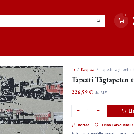
0
YHTEYSTIEDOT
TYÖOHJEET
JÄLLEENMYYJÄT
Kauppa
Tapetti Tågtapeten
Tapetti Tågtapeten
226,59
€
sis. ALV
Li
Vertaa
Lisää Toivelistalle
Aidot liimamaalilla painetut tapetit 