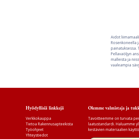
Aidot liimamaali
Rosenkoneella j
painatuksessa. T
Pellavaöljyn ans
malleista ja nii
vaaleampia sävyj
Hyödyllisiä linkkejä
Olemme valmistaja ja tukk
Verkkokauppa
Tavoitteemme on turvata per
Tietoa Rakennusapteekista
laatustandardi. Haluamme yll
Työohjeet
kestävien materiaalien käyttö
Yhteystiedot