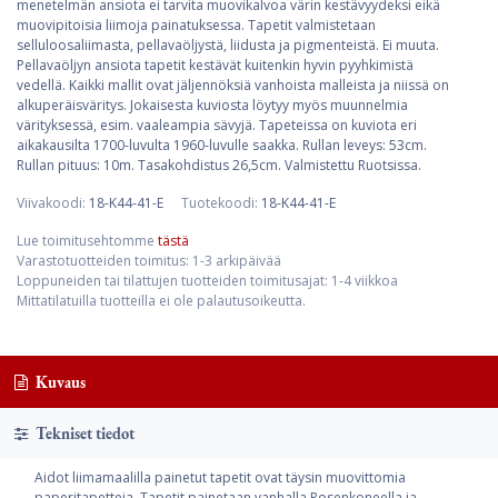
menetelmän ansiota ei tarvita muovikalvoa värin kestävyydeksi eikä
muovipitoisia liimoja painatuksessa. Tapetit valmistetaan
selluloosaliimasta, pellavaöljystä, liidusta ja pigmenteistä. Ei muuta.
Pellavaöljyn ansiota tapetit kestävät kuitenkin hyvin pyyhkimistä
vedellä. Kaikki mallit ovat jäljennöksiä vanhoista malleista ja niissä on
alkuperäisväritys. Jokaisesta kuviosta löytyy myös muunnelmia
värityksessä, esim. vaaleampia sävyjä. Tapeteissa on kuviota eri
aikakausilta 1700-luvulta 1960-luvulle saakka. Rullan leveys: 53cm.
Rullan pituus: 10m. Tasakohdistus 26,5cm. Valmistettu Ruotsissa.
Viivakoodi:
18-K44-41-E
Tuotekoodi:
18-K44-41-E
Lue toimitusehtomme
tästä
Varastotuotteiden toimitus: 1-3 arkipäivää
Loppuneiden tai tilattujen tuotteiden toimitusajat: 1-4 viikkoa
Mittatilatuilla tuotteilla ei ole palautusoikeutta.
Kuvaus
Tekniset tiedot
Aidot liimamaalilla painetut tapetit ovat täysin muovittomia
paperitapetteja. Tapetit painetaan vanhalla Rosenkoneella ja