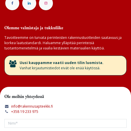
Olemme valmistaja ja tukkuliike
Tavoitteemme on turvata perinteisten rakennustuotteiden saatavuus ja
korkea laatustandardi. Haluamme ylläpitää perinteisiä
tuotantomenetelmiä ja vaalia kestävien materiaalien käyttöä.
​Uusi kauppamme vaatii uuden tilin luomista.
Vanhat kirjautumistiedot eivät ole enää käytössä.
Ole meihin yhteydessä
info@rakennusapteekki.fi
+358 19 233 975