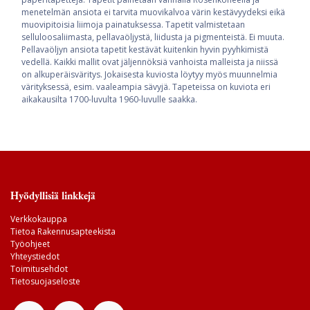
menetelmän ansiota ei tarvita muovikalvoa värin kestävyydeksi eikä
muovipitoisia liimoja painatuksessa. Tapetit valmistetaan
selluloosaliimasta, pellavaöljystä, liidusta ja pigmenteistä. Ei muuta.
Pellavaöljyn ansiota tapetit kestävät kuitenkin hyvin pyyhkimistä
vedellä. Kaikki mallit ovat jäljennöksiä vanhoista malleista ja niissä
on alkuperäisväritys. Jokaisesta kuviosta löytyy myös muunnelmia
värityksessä, esim. vaaleampia sävyjä. Tapeteissa on kuviota eri
aikakausilta 1700-luvulta 1960-luvulle saakka.
Hyödyllisiä linkkejä
Verkkokauppa
Tietoa Rakennusapteekista
Työohjeet
Yhteystiedot
Toimitusehdot
Tietosuojaseloste