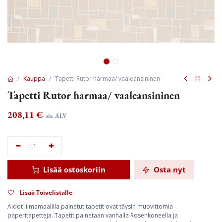
Kauppa
Tapetti Rutor harmaa/ vaaleansininen
Tapetti Rutor harmaa/ vaaleansininen
208,11
€
sis. ALV
Lisää ostoskoriin
Osta nyt
Lisää Toivelistalle
Aidot liimamaalilla painetut tapetit ovat täysin muovittomia
paperitapetteja. Tapetit painetaan vanhalla Rosenkoneella ja