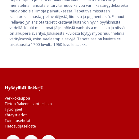
menetelmän ansiota ei tarvita muovikalvoa värin kestävyydeksi eikä
muovipitoisia liimoja painatuksessa. Tapetit valmistetaan
selluloosaliimasta, pellavaöljystä, liidusta ja pigmenteistä. Ei muuta.
Pellavaöljyn ansiota tapetit kestävät kuitenkin hyvin pyyhkimistä
vedellä. Kaikki mallit ovat jäljennöksiä vanhoista malleista ja niissä
on alkuperäisväritys. Jokaisesta kuviosta löytyy myös muunnelmia
värityksessä, esim. vaaleampia sävyjä. Tapeteissa on kuviota eri
aikakausilta 1700-luvulta 1960-luvulle saakka.
Hyödyllisiä linkkejä
Verkkokauppa
Tietoa Rakennusapteekista
Työohjeet
Yhteystiedot
Toimitusehdot
Tietosuojaseloste