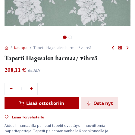
Kauppa
Tapetti Hagesalen harmaa/ vihreä
Tapetti Hagesalen harmaa/ vihreä
208,11
€
sis. ALV
Lisää ostoskoriin
Osta nyt
Lisää Toivelistalle
Aidot liimamaalilla painetut tapetit ovat täysin muovittomia
paperitapetteja. Tapetit painetaan vanhalla Rosenkoneella ja