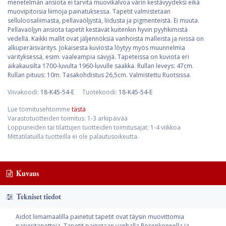
menetelmän ansiota ei tarvita muovikalvoa värin kestävyydeksi eikä
muovipitoisia liimoja painatuksessa. Tapetit valmistetaan
selluloosaliimasta, pellavaöljystä, liidusta ja pigmenteistä. Ei muuta.
Pellavaöljyn ansiota tapetit kestävät kuitenkin hyvin pyyhkimistä
vedellä. Kaikki mallit ovat jäljennöksiä vanhoista malleista ja niissä on
alkuperäisväritys. Jokaisesta kuviosta löytyy myös muunnelmia
värityksessä, esim. vaaleampia sävyjä. Tapeteissa on kuviota eri
aikakausilta 1700-luvulta 1960-luvulle saakka. Rullan leveys: 47cm.
Rullan pituus: 10m. Tasakohdistus 26,5cm. Valmistettu Ruotsissa.
Viivakoodi:
18-K45-54-E
Tuotekoodi:
18-K45-54-E
Lue toimitusehtomme
tästä
Varastotuotteiden toimitus: 1-3 arkipäivää
Loppuneiden tai tilattujen tuotteiden toimitusajat: 1-4 viikkoa
Mittatilatuilla tuotteilla ei ole palautusoikeutta.
Kuvaus
Tekniset tiedot
Aidot liimamaalilla painetut tapetit ovat täysin muovittomia
paperitapetteja. Tapetit painetaan vanhalla Rosenkoneella ja