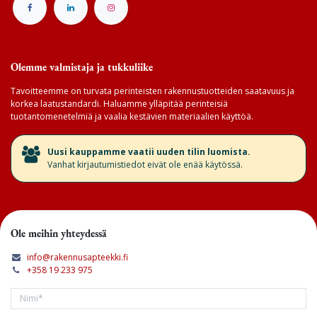
Olemme valmistaja ja tukkuliike
Tavoitteemme on turvata perinteisten rakennustuotteiden saatavuus ja
korkea laatustandardi. Haluamme ylläpitää perinteisiä
tuotantomenetelmiä ja vaalia kestävien materiaalien käyttöä.
​Uusi kauppamme vaatii uuden tilin luomista.
Vanhat kirjautumistiedot eivät ole enää käytössä.
Ole meihin yhteydessä
info@rakennusapteekki.fi
+358 19 233 975