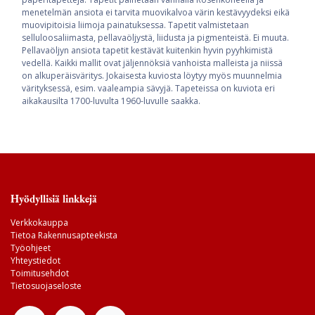
menetelmän ansiota ei tarvita muovikalvoa värin kestävyydeksi eikä
muovipitoisia liimoja painatuksessa. Tapetit valmistetaan
selluloosaliimasta, pellavaöljystä, liidusta ja pigmenteistä. Ei muuta.
Pellavaöljyn ansiota tapetit kestävät kuitenkin hyvin pyyhkimistä
vedellä. Kaikki mallit ovat jäljennöksiä vanhoista malleista ja niissä
on alkuperäisväritys. Jokaisesta kuviosta löytyy myös muunnelmia
värityksessä, esim. vaaleampia sävyjä. Tapeteissa on kuviota eri
aikakausilta 1700-luvulta 1960-luvulle saakka.
Hyödyllisiä linkkejä
Verkkokauppa
Tietoa Rakennusapteekista
Työohjeet
Yhteystiedot
Toimitusehdot
Tietosuojaseloste