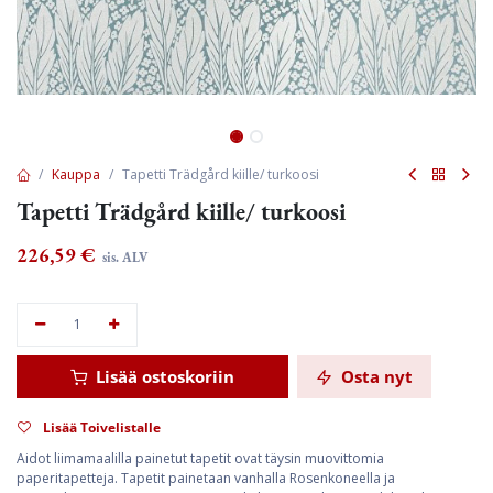
Kauppa
Tapetti Trädgård kiille/ turkoosi
Tapetti Trädgård kiille/ turkoosi
226,59
€
sis. ALV
Lisää ostoskoriin
Osta nyt
Lisää Toivelistalle
Aidot liimamaalilla painetut tapetit ovat täysin muovittomia
paperitapetteja. Tapetit painetaan vanhalla Rosenkoneella ja