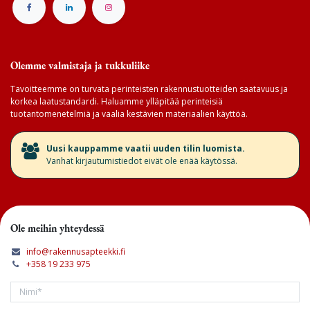
Olemme valmistaja ja tukkuliike
Tavoitteemme on turvata perinteisten rakennustuotteiden saatavuus ja
korkea laatustandardi. Haluamme ylläpitää perinteisiä
tuotantomenetelmiä ja vaalia kestävien materiaalien käyttöä.
​Uusi kauppamme vaatii uuden tilin luomista.
Vanhat kirjautumistiedot eivät ole enää käytössä.
Ole meihin yhteydessä
info@rakennusapteekki.fi
+358 19 233 975