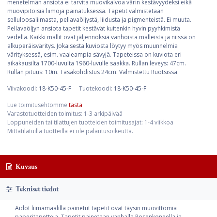
menetelmän ansiota ei tarvita muovikalvoa värin kestävyydeksi eikä
muovipitoisia liimoja painatuksessa. Tapetit valmistetaan
selluloosaliimasta, pellavaöljystä, liidusta ja pigmenteistä. Ei muuta.
Pellavaöljyn ansiota tapetit kestävät kuitenkin hyvin pyyhkimistä
vedellä. Kaikki mallit ovat jäljennöksiä vanhoista malleista ja niissä on
alkuperäisväritys. Jokaisesta kuviosta löytyy myös muunnelmia
värityksessä, esim. vaaleampia sävyjä. Tapeteissa on kuviota eri
aikakausilta 1700-luvulta 1960-luvulle saakka. Rullan leveys: 47cm.
Rullan pituus: 10m. Tasakohdistus 24cm. Valmistettu Ruotsissa.
Viivakoodi:
18-K50-45-F
Tuotekoodi:
18-K50-45-F
Lue toimitusehtomme
tästä
Varastotuotteiden toimitus: 1-3 arkipäivää
Loppuneiden tai tilattujen tuotteiden toimitusajat: 1-4 viikkoa
Mittatilatuilla tuotteilla ei ole palautusoikeutta.
Kuvaus
Tekniset tiedot
Aidot liimamaalilla painetut tapetit ovat täysin muovittomia
paperitapetteja. Tapetit painetaan vanhalla Rosenkoneella ja