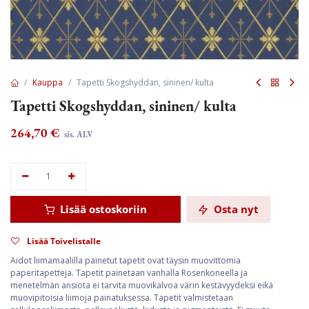
Kauppa
Tapetti Skogshyddan, sininen/ kulta
Tapetti Skogshyddan, sininen/ kulta
264,70
€
sis. ALV
Lisää ostoskoriin
Osta nyt
Lisää Toivelistalle
Aidot liimamaalilla painetut tapetit ovat täysin muovittomia
paperitapetteja. Tapetit painetaan vanhalla Rosenkoneella ja
menetelmän ansiota ei tarvita muovikalvoa värin kestävyydeksi eikä
muovipitoisia liimoja painatuksessa. Tapetit valmistetaan