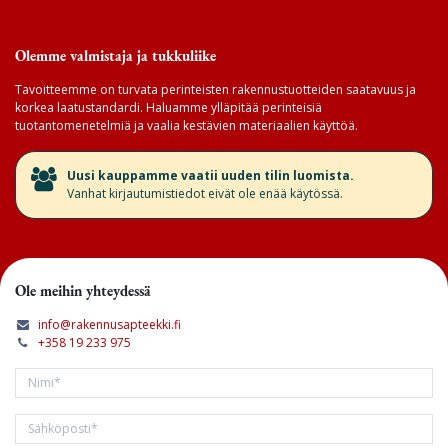
Olemme valmistaja ja tukkuliike
Tavoitteemme on turvata perinteisten rakennustuotteiden saatavuus ja
korkea laatustandardi. Haluamme ylläpitää perinteisiä
tuotantomenetelmiä ja vaalia kestävien materiaalien käyttöä.
​Uusi kauppamme vaatii uuden tilin luomista.
Vanhat kirjautumistiedot eivät ole enää käytössä.
Ole meihin yhteydessä
info@rakennusapteekki.fi
+358 19 233 975