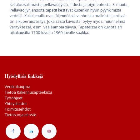
selluloosaliimasta, pellavaöljystä, liidusta ja pigmenteistä. Ei muuta.
Pellavaöljyn ansiota tapetit kestävät kuitenkin hyvin pyyhkimistä
vedellä. Kaikki mallit ovat jäljennöksiä vanhoista malleista ja niissä
on alkuperäisväritys. Jokaisesta kuviosta löytyy myös muunnelmia
värityksessä, esim. vaaleampia sävyjä. Tapeteissa on kuviota eri
aikakausilta 1700-luvulta 1960-luvulle saakka.
Hyödyllisiä linkkejä
Verkkokauppa
Tietoa Rakennusapteekista
Työohjeet
Yhteystiedot
Toimitusehdot
Tietosuojaseloste