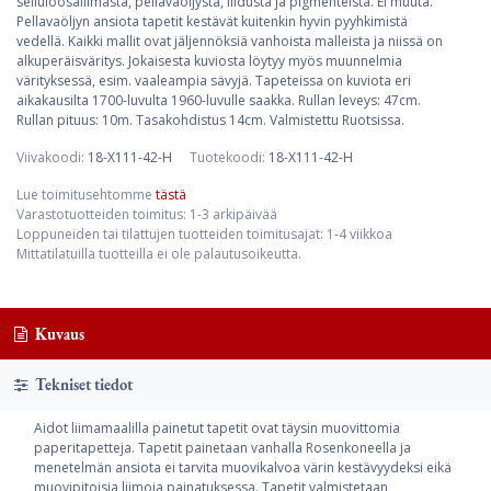
selluloosaliimasta, pellavaöljystä, liidusta ja pigmenteistä. Ei muuta.
Pellavaöljyn ansiota tapetit kestävät kuitenkin hyvin pyyhkimistä
vedellä. Kaikki mallit ovat jäljennöksiä vanhoista malleista ja niissä on
alkuperäisväritys. Jokaisesta kuviosta löytyy myös muunnelmia
värityksessä, esim. vaaleampia sävyjä. Tapeteissa on kuviota eri
aikakausilta 1700-luvulta 1960-luvulle saakka. Rullan leveys: 47cm.
Rullan pituus: 10m. Tasakohdistus 14cm. Valmistettu Ruotsissa.
Viivakoodi:
18-X111-42-H
Tuotekoodi:
18-X111-42-H
Lue toimitusehtomme
tästä
Varastotuotteiden toimitus: 1-3 arkipäivää
Loppuneiden tai tilattujen tuotteiden toimitusajat: 1-4 viikkoa
Mittatilatuilla tuotteilla ei ole palautusoikeutta.
Kuvaus
Tekniset tiedot
Aidot liimamaalilla painetut tapetit ovat täysin muovittomia
paperitapetteja. Tapetit painetaan vanhalla Rosenkoneella ja
menetelmän ansiota ei tarvita muovikalvoa värin kestävyydeksi eikä
muovipitoisia liimoja painatuksessa. Tapetit valmistetaan