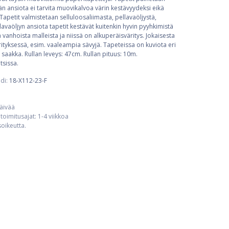
 ansiota ei tarvita muovikalvoa värin kestävyydeksi eikä
Tapetit valmistetaan selluloosaliimasta, pellavaöljystä,
llavaöljyn ansiota tapetit kestävät kuitenkin hyvin pyyhkimistä
ä vanhoista malleista ja niissä on alkuperäisväritys. Jokaisesta
tyksessä, esim. vaaleampia sävyjä. Tapeteissa on kuviota eri
 saakka. Rullan leveys: 47cm. Rullan pituus: 10m.
tsissa.
di:
18-X112-23-F
päivää
toimitusajat: 1-4 viikkoa
usoikeutta.