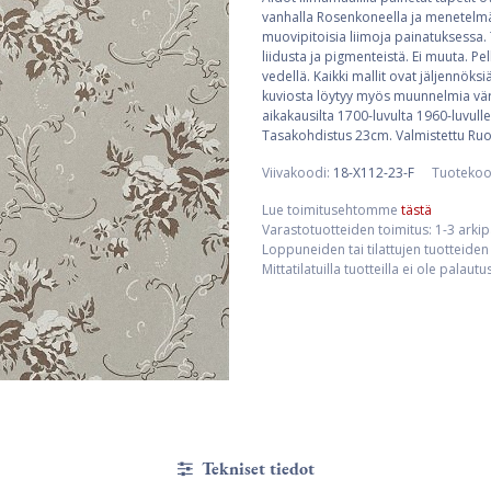
vanhalla Rosenkoneella ja menetelmän
muovipitoisia liimoja painatuksessa. 
liidusta ja pigmenteistä. Ei muuta. Pe
vedellä. Kaikki mallit ovat jäljennöksi
kuviosta löytyy myös muunnelmia väri
aikakausilta 1700-luvulta 1960-luvulle
Tasakohdistus 23cm. Valmistettu Ruo
Viivakoodi:
18-X112-23-F
Tuotekoo
Lue toimitusehtomme
tästä
Varastotuotteiden toimitus: 1-3 arki
Loppuneiden tai tilattujen tuotteiden 
Mittatilatuilla tuotteilla ei ole palaut
Tekniset tiedot