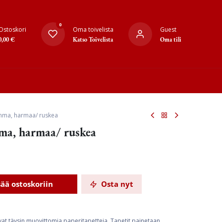
0
Ostoskori
Oma toivelista
Guest
0,00
€
Katso Toivelista
Oma tili
mma, harmaa/ ruskea
ma, harmaa/ ruskea
sää ostoskoriin
Osta nyt
ovat täysin muovittomia paperitapetteja. Tapetit painetaan