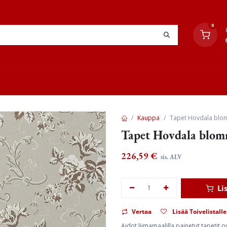
0
YHTEYSTIEDOT
TYÖOHJEET
JÄLLEENMYYJÄT
Kauppa
Tapet Hovdala blo
Tapet Hovdala blom
226,59
€
sis. ALV
Li
Vertaa
Lisää Toivelistalle
Aidot liimamaalilla painetut tapetit 