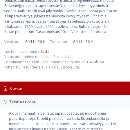
selluloosaliimasta, pellavaöljystä, liidusta ja pigmenteistä. Ei muuta.
Pellavaöljyn ansiota tapetit kestävät kuitenkin hyvin pyyhkimistä
vedellä. Kaikki mallit ovat jäljennöksiä vanhoista malleista ja niissä on
alkuperäisväritys. Jokaisesta kuviosta löytyy myös muunnelmia
värityksessä, esim. vaaleampia sävyjä. Tapeteissa on kuviota eri
aikakausilta 1700-luvulta 1960-luvulle saakka. Rullan leveys: 47cm.
Rullan pituus: 10m. Tasakohdistus 30cm. Valmistettu Ruotsissa.
Viivakoodi:
18-X114-56-H
Tuotekoodi:
18-X114-56-H
Lue toimitusehtomme
tästä
Varastotuotteiden toimitus: 1-3 arkipäivää
Loppuneiden tai tilattujen tuotteiden toimitusajat: 1-4 viikkoa
Mittatilatuilla tuotteilla ei ole palautusoikeutta.
Kuvaus
Tekniset tiedot
Aidot liimamaalilla painetut tapetit ovat täysin muovittomia
paperitapetteja. Tapetit painetaan vanhalla Rosenkoneella ja
menetelmän ansiota ei tarvita muovikalvoa värin kestävyydeksi eikä
muovipitoisia liimoja painatuksessa. Tapetit valmistetaan