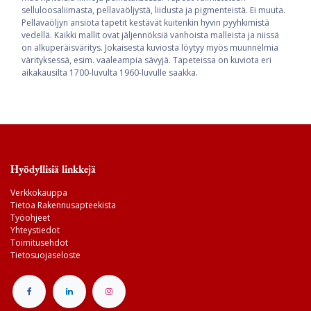
selluloosaliimasta, pellavaöljystä, liidusta ja pigmenteistä. Ei muuta.
Pellavaöljyn ansiota tapetit kestävät kuitenkin hyvin pyyhkimistä
vedellä. Kaikki mallit ovat jäljennöksiä vanhoista malleista ja niissä
on alkuperäisväritys. Jokaisesta kuviosta löytyy myös muunnelmia
värityksessä, esim. vaaleampia sävyjä. Tapeteissa on kuviota eri
aikakausilta 1700-luvulta 1960-luvulle saakka.
Hyödyllisiä linkkejä
Verkkokauppa
Tietoa Rakennusapteekista
Työohjeet
Yhteystiedot
Toimitusehdot
Tietosuojaseloste