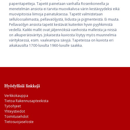
paperitapetteja. Tapetit painetaan vanhalla Rosenkoneella ja
menetelmän ansiota ei tarvita muovikalvoa värin kestävyydeksi eikä
muovipitoisia liimoja painatuksessa. Tapetit valmistetaan
selluloosaliimasta, pellavaöljystä, liidusta ja pigmenteistä. Ei muuta.
Pellavaöljyn ansiota tapetit kestävät kuitenkin hyvin pyyhkimistä
vedellä. Kaikki mallit ovat jäljennöksiä vanhoista malleista ja niissä
on alkuperäisväritys. Jokaisesta kuviosta löytyy myös muunnelmia
värityksessä, esim. vaaleampia sävyjä. Tapeteissa on kuviota eri
aikakausilta 1700-luvulta 1960-luvulle saakka.
Hyödyllisiä linkkejä
Verkkokauppa
Tietoa Rakennusapteekista
Työohjeet
Yhteystiedot
Toimitusehdot
Tietosuojaseloste