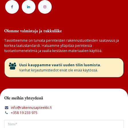
Olemme valmistaja ja tukkuliike
Tavoitteemme on turvata perinteisten rakennustuotteiden saatavuus ja
korkea laatustandardi. Haluamme ylläpitää perinteisiä
tuotantomenetelmiä ja vaalia kestävien materiaalien käyttöä.
​Uusi kauppamme vaatii uuden tilin luomista.
Vanhat kirjautumistiedot eivät ole enää käytössä.
Ole meihin yhteydessä
info@rakennusapteekki.fi
+358 19 233 975