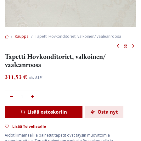
Kauppa
Tapetti Hovkonditoriet, valkoinen/ vaaleanroosa
Tapetti Hovkonditoriet, valkoinen/
vaaleanroosa
311,53
€
sis. ALV
Lisää ostoskoriin
Osta nyt
Lisää Toivelistalle
Aidot liimamaalilla painetut tapetit ovat täysin muovittomia
paperitapetteja. Tapetit painetaan vanhalla Rosenkoneella ja