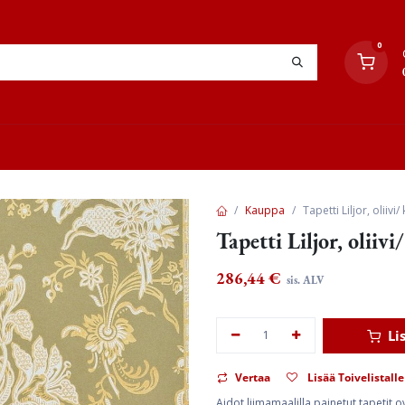
0
YHTEYSTIEDOT
TYÖOHJEET
JÄLLEENMYYJÄT
Kauppa
Tapetti Liljor, oliivi/
Tapetti Liljor, oliivi
286,44
€
sis. ALV
Li
Vertaa
Lisää Toivelistalle
Aidot liimamaalilla painetut tapetit 