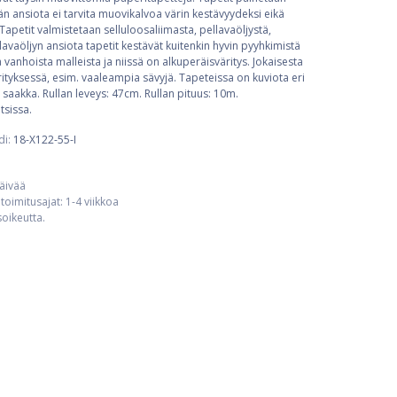
 ansiota ei tarvita muovikalvoa värin kestävyydeksi eikä
Tapetit valmistetaan selluloosaliimasta, pellavaöljystä,
llavaöljyn ansiota tapetit kestävät kuitenkin hyvin pyyhkimistä
ä vanhoista malleista ja niissä on alkuperäisväritys. Jokaisesta
tyksessä, esim. vaaleampia sävyjä. Tapeteissa on kuviota eri
 saakka. Rullan leveys: 47cm. Rullan pituus: 10m.
tsissa.
di:
18-X122-55-I
päivää
toimitusajat: 1-4 viikkoa
usoikeutta.