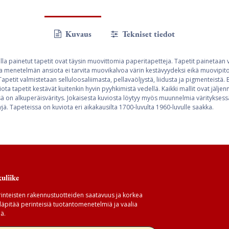
Kuvaus
Tekniset tiedot
lla painetut tapetit ovat täysin muovittomia paperitapetteja. Tapetit painetaan 
a menetelmän ansiota ei tarvita muovikalvoa värin kestävyydeksi eikä muovipitoi
apetit valmistetaan selluloosaliimasta, pellavaöljystä, liidusta ja pigmenteistä. 
iota tapetit kestävät kuitenkin hyvin pyyhkimistä vedellä. Kaikki mallit ovat jälje
ssä on alkuperäisväritys. Jokaisesta kuviosta löytyy myös muunnelmia värityksess
ä. Tapeteissa on kuviota eri aikakausilta 1700-luvulta 1960-luvulle saakka.
uliike
inteisten rakennustuotteiden saatavuus ja korkea
äpitää perinteisiä tuotantomenetelmiä ja vaalia
ä.