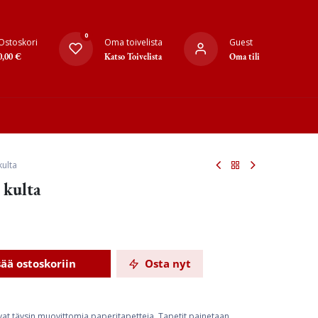
0
Ostoskori
Oma toivelista
Guest
0,00
€
Katso Toivelista
Oma tili
 kulta
/ kulta
sää ostoskoriin
Osta nyt
ovat täysin muovittomia paperitapetteja. Tapetit painetaan