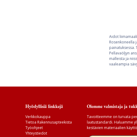
Aidot liimamaali
Rosenkoneella j
painatuksessa. T
Pellavaöljyn ans
malleista ja nii
vaaleampia sävyj
Hyödyllisiä linkkejä
Olemme valmistaja ja tukk
Verkkokauppa
Tavoitteemme on turvata per
Tietoa Rakennusapteekista
laatustandardi. Haluamme yll
Työohjeet
kestävien materiaalien käyttö
Yhteystiedot