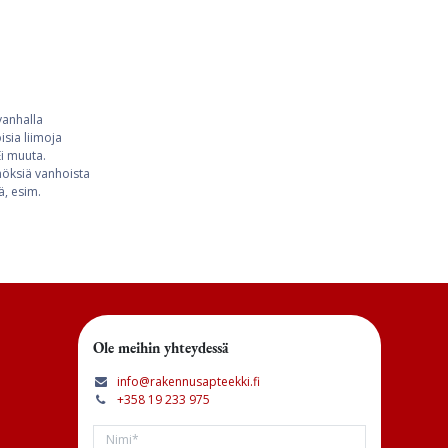
vanhalla
sia liimoja
Ei muuta.
nnöksiä vanhoista
ä, esim.
Ole meihin yhteydessä
info@rakennusapteekki.fi
+358 19 233 975