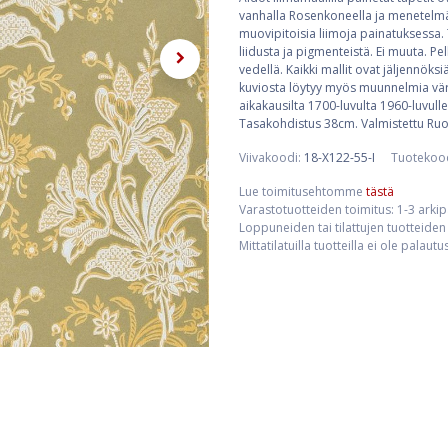
vanhalla Rosenkoneella ja menetelmän
muovipitoisia liimoja painatuksessa. 
liidusta ja pigmenteistä. Ei muuta. Pe
vedellä. Kaikki mallit ovat jäljennöksi
kuviosta löytyy myös muunnelmia väri
aikakausilta 1700-luvulta 1960-luvulle
Tasakohdistus 38cm. Valmistettu Ruo
Viivakoodi:
18-X122-55-I
Tuotekoo
Lue toimitusehtomme
tästä
Varastotuotteiden toimitus: 1-3 arki
Loppuneiden tai tilattujen tuotteiden 
Mittatilatuilla tuotteilla ei ole palaut