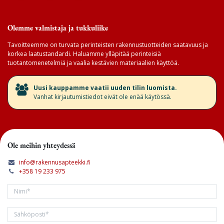
Olemme valmistaja ja tukkuliike
Tavoitteemme on turvata perinteisten rakennustuotteiden saatavuus ja
korkea laatustandardi. Haluamme ylläpitää perinteisiä
tuotantomenetelmiä ja vaalia kestävien materiaalien käyttöä.
​Uusi kauppamme vaatii uuden tilin luomista.
Vanhat kirjautumistiedot eivät ole enää käytössä.
Ole meihin yhteydessä
info@rakennusapteekki.fi
+358 19 233 975