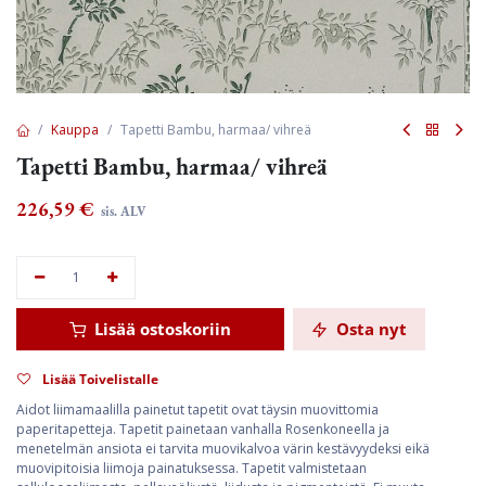
Kauppa
Tapetti Bambu, harmaa/ vihreä
Tapetti Bambu, harmaa/ vihreä
226,59
€
sis. ALV
Lisää ostoskoriin
Osta nyt
Lisää Toivelistalle
Aidot liimamaalilla painetut tapetit ovat täysin muovittomia
paperitapetteja. Tapetit painetaan vanhalla Rosenkoneella ja
menetelmän ansiota ei tarvita muovikalvoa värin kestävyydeksi eikä
muovipitoisia liimoja painatuksessa. Tapetit valmistetaan