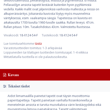
selluloosaliimasta, pellavaöljystä, liidusta ja pigmenteistä. Ei muuta.
Pellavaöljyn ansiota tapetit kestävät kuitenkin hyvin pyyhkimistä
vedellä. Kaikki mallit ovat jäljennöksiä vanhoista malleista ja niissä on
alkuperäisväritys. Jokaisesta kuviosta löytyy myös muunnelmia
värityksessä, esim. vaaleampia sävyjä. Tapeteissa on kuviota eri
aikakausilta 1700-luvulta 1960-luvulle saakka. Rullan leveys: 47cm.
Rullan pituus: 10m. Tasakohdistus 43cm. Valmistettu Ruotsissa.
Viivakoodi:
18-X124-54-F
Tuotekoodi:
18-X124-54-F
Lue toimitusehtomme
tästä
Varastotuotteiden toimitus: 1-3 arkipäivää
Loppuneiden tai tilattujen tuotteiden toimitusajat: 1-4 viikkoa
Mittatilatuilla tuotteilla ei ole palautusoikeutta.
Kuvaus
Tekniset tiedot
Aidot liimamaalilla painetut tapetit ovat täysin muovittomia
paperitapetteja. Tapetit painetaan vanhalla Rosenkoneella ja
menetelmän ansiota ei tarvita muovikalvoa värin kestävyydeksi eikä
muovipitoisia liimoja painatuksessa. Tapetit valmistetaan