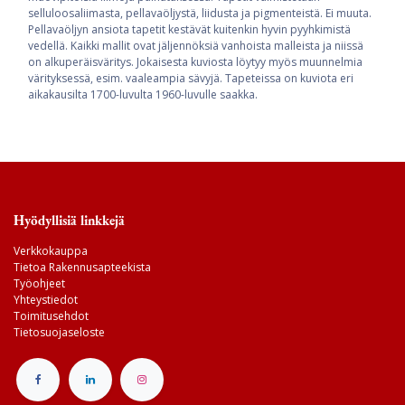
selluloosaliimasta, pellavaöljystä, liidusta ja pigmenteistä. Ei muuta.
Pellavaöljyn ansiota tapetit kestävät kuitenkin hyvin pyyhkimistä
vedellä. Kaikki mallit ovat jäljennöksiä vanhoista malleista ja niissä
on alkuperäisväritys. Jokaisesta kuviosta löytyy myös muunnelmia
värityksessä, esim. vaaleampia sävyjä. Tapeteissa on kuviota eri
aikakausilta 1700-luvulta 1960-luvulle saakka.
Hyödyllisiä linkkejä
Verkkokauppa
Tietoa Rakennusapteekista
Työohjeet
Yhteystiedot
Toimitusehdot
Tietosuojaseloste