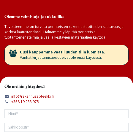
Olemme valmistaja ja tukkuliike
Tavoitteemme on turvata perinteisten rakennustuotteiden saatavuus ja
korkea laatustandardi. Haluamme ylläpitää perinteisiä
tuotantomenetelmiä ja vaalia kestävien materiaalien käyttöä.
​Uusi kauppamme vaatii uuden tilin luomista.
Vanhat kirjautumistiedot eivät ole enää käytössä.
Ole meihin yhteydessä
info@rakennusapteekki.fi
+358 19 233 975