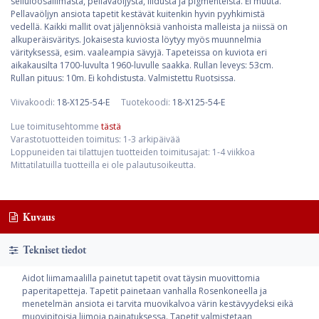
selluloosaliimasta, pellavaöljystä, liidusta ja pigmenteistä. Ei muuta.
Pellavaöljyn ansiota tapetit kestävät kuitenkin hyvin pyyhkimistä
vedellä. Kaikki mallit ovat jäljennöksiä vanhoista malleista ja niissä on
alkuperäisväritys. Jokaisesta kuviosta löytyy myös muunnelmia
värityksessä, esim. vaaleampia sävyjä. Tapeteissa on kuviota eri
aikakausilta 1700-luvulta 1960-luvulle saakka. Rullan leveys: 53cm.
Rullan pituus: 10m. Ei kohdistusta. Valmistettu Ruotsissa.
Viivakoodi:
18-X125-54-E
Tuotekoodi:
18-X125-54-E
Lue toimitusehtomme
tästä
Varastotuotteiden toimitus: 1-3 arkipäivää
Loppuneiden tai tilattujen tuotteiden toimitusajat: 1-4 viikkoa
Mittatilatuilla tuotteilla ei ole palautusoikeutta.
Kuvaus
Tekniset tiedot
Aidot liimamaalilla painetut tapetit ovat täysin muovittomia
paperitapetteja. Tapetit painetaan vanhalla Rosenkoneella ja
menetelmän ansiota ei tarvita muovikalvoa värin kestävyydeksi eikä
muovipitoisia liimoja painatuksessa. Tapetit valmistetaan