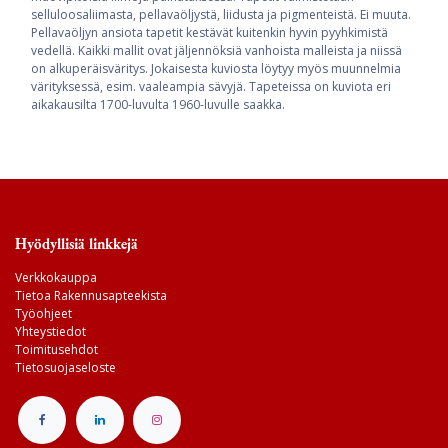
selluloosaliimasta, pellavaöljystä, liidusta ja pigmenteistä. Ei muuta.
Pellavaöljyn ansiota tapetit kestävät kuitenkin hyvin pyyhkimistä
vedellä. Kaikki mallit ovat jäljennöksiä vanhoista malleista ja niissä
on alkuperäisväritys. Jokaisesta kuviosta löytyy myös muunnelmia
värityksessä, esim. vaaleampia sävyjä. Tapeteissa on kuviota eri
aikakausilta 1700-luvulta 1960-luvulle saakka.
Hyödyllisiä linkkejä
Verkkokauppa
Tietoa Rakennusapteekista
Työohjeet
Yhteystiedot
Toimitusehdot
Tietosuojaseloste