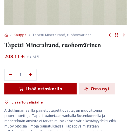
Kauppa
Tapetti Mineralrand, ruohonvärinen
Tapetti Mineralrand, ruohonvärinen
208,11
€
sis. ALV
Lisää ostoskoriin
Osta nyt
Lisää Toivelistalle
Aidot liimamaalilla painetut tapetit ovat täysin muovittomia
paperitapetteja. Tapetit painetaan vanhalla Rosenkoneella ja
menetelmän ansiota ei tarvita muovikalvoa värin kestävyydeksi eikä
muovipitoisia liimoja painatuksessa. Tapetit valmistetaan